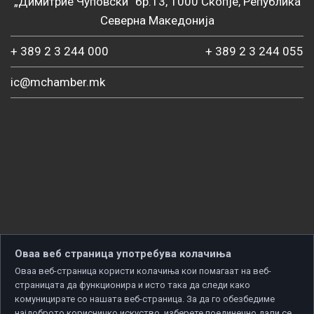
„Димитрие Чуповски“ бр.13, 1000 Скопје, Република
Северна Македонија
+ 389 2 3 244 000
+ 389 2 3 244 055
ic@mchamber.mk
Оваа веб страница употребува колачиња
Оваа веб-страница користи колачиња кои помагаат на веб-
страницата да функционира и исто така да следи како
комуницирате со нашата веб-страница. За да го обезбедиме
најдоброто корисничко искуство, изберете поединечно дали се