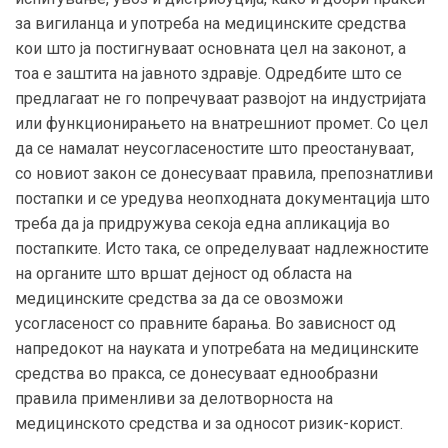
за вигиланца и употреба на медицинските средства
кои што ја постигнуваат основната цел на законот, а
тоа е заштита на јавното здравје. Одредбите што се
предлагаат не го попречуваат развојот на индустријата
или функционирањето на внатрешниот промет. Со цел
да се намалат неусогласеностите што преостануваат,
со новиот закон се донесуваат правила, препознатливи
постапки и се уредува неопходната документација што
треба да ја придружува секоја една апликација во
постапките. Исто така, се определуваат надлежностите
на органите што вршат дејност од областа на
медицинските средства за да се овозможи
усогласеност со правните барања. Во зависност од
напредокот на науката и употребата на медицинските
средства во пракса, се донесуваат еднообразни
правила применливи за делотворноста на
медицинското средства и за односот ризик-корист.