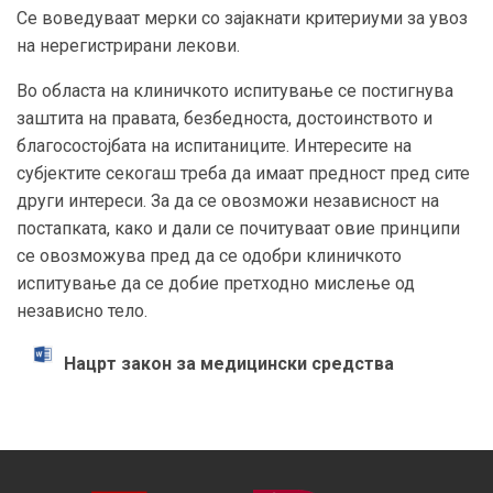
Се воведуваат мерки со зајакнати критериуми за увоз
на нерегистрирани лекови.
Во областа на клиничкото испитување се постигнува
заштита на правата, безбедноста, достоинството и
благосостојбата на испитаниците. Интересите на
субјектите секогаш треба да имаат предност пред сите
други интереси. За да се овозможи независност на
постапката, како и дали се почитуваат овие принципи
се овозможува пред да се одобри клиничкото
испитување да се добие претходно мислење од
независно тело.
Нацрт закон за медицински средства