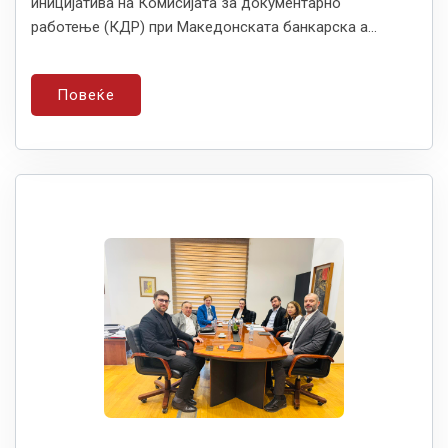
иницијатива на Комисијата за документарно
работење (КДР) при Македонската банкарска а...
Повеќе