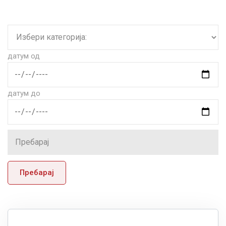
датум од
датум до
Пребарај