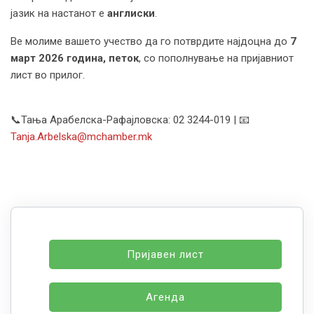
јазик на настанот е
англиски
.
Ве молиме вашето учество да го потврдите најдоцна до
7
март 2026 година
,
петок
, со пополнување на пријавниот
лист во прилог.
📞Тања Арабелска-Рафајловска: 02 3244-019 | 📧
Tanja.Arbelska@mchamber.mk
Пријавен лист
Агенда