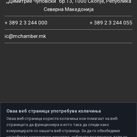
„Димитрие Чуповски“ бр.13, 1000 Скопје, Република
Северна Македонија
+ 389 2 3 244 000
+ 389 2 3 244 055
ic@mchamber.mk
Оваа веб страница употребува колачиња
Оваа веб-страница користи колачиња кои помагаат на веб-
страницата да функционира и исто така да следи како
комуницирате со нашата веб-страница. За да го обезбедиме
најдоброто корисничко искуство, изберете поединечно дали се