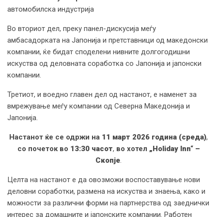
автомобилска индустрија
Во вториот дел, преку панел-дискусија меѓу
амбасадорката на Јапонија и претставници од македонски
компании, ќе бидат споделени нивните долгогодишни
искуства од деловната соработка со Јапонија и јапонски
компании.
Третиот, и воедно главен дел од настанот, е наменет за
вмрежување меѓу компании од Северна Македонија и
Јапонија.
Настанот ќе се одржи на
11 март 2026 година (среда)
,
со почеток во
13:30 часот
,
во хотел
„Holiday Inn“ –
Скопје
.
Целта на настанот е да овозможи воспоставување нови
деловни соработки, размена на искуства и знаења, како и
можности за различни форми на партнерства од заеднички
интерес за домашните и јапонските компании. Работен