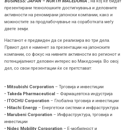
BUSINESS: JAPAN – NORTH MACEDONIА“
, на кој ќе бидат
презентирани технолошките достигнувања и деловните
активности на реномирани јапонски компании, како и
можностите за продлабочување на соработката меѓу
двете земји.
Настанот е предвиден да се реализира во три дела.
Првиот дел е наменет за презентации на јапонските
компании, со фокус на нивните активности во регионот и
потенцијалниот деловен интерес во Македонија. Во овој
дел, со свои презентации ќе се претстават:
•
Mitsubishi Corporation
– Трговија и инвестиции
•
Takeda Pharmaceutical
– Фармацевтска индустрија
•
ITOCHU Corporation
– Глобална трговија и инвестиции
•
Hitachi Energy
– Енергетски системи и инфраструктура
•
Marubeni Corporation
– Инфраструктура, трговија и
инвестиции
•
Nidec Mobility Corporation
– Е-мобилност и