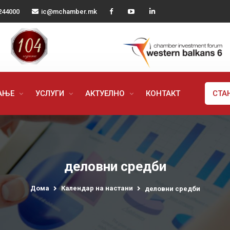
244000
ic@mchamber.mk
РАЊЕ
УСЛУГИ
АКТУЕЛНО
КОНТАКТ
СТА
деловни средби
Дома
Календар на настани
деловни средби