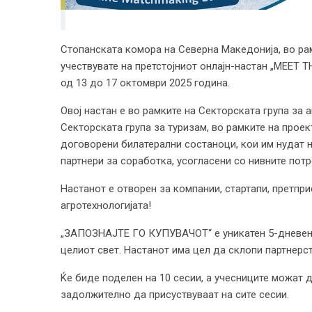
Стопанската комора на Северна Македонија, во рамк
учествувате на претстојниот онлајн-настан „MEET
од 13 до 17 октомври 2025 година.
Овој настан е во рамките на Секторската група за 
Секторската група за туризам, во рамките на проект
договорени билатерални состаноци, кои им нудат н
партнери за соработка, усогласени со нивните потр
Настанот е отворен за компании, стартапи, претпри
агротехнологијата!
„ЗАПОЗНАЈТЕ ГО КУПУВАЧОТ“ е уникатен 5-дневен н
целиот свет. Настанот има цел да склопи партнерс
Ќе биде поделен на 10 сесии, а учесниците можат д
задолжително да присуствуваат на сите сесии.