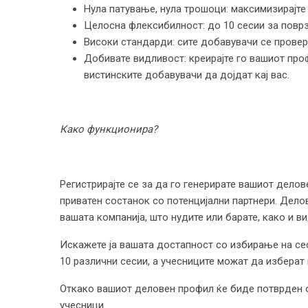
Нула патување, нула трошоци: максимизирајте 
Целосна флексибилност: до 10 сесии за поврз
Високи стандарди: сите добавувачи се провер
Добивате видливост: креирајте го вашиот проф
вистинските добавувачи да дојдат кај вас.
Како функционира?
Регистрирајте се за да го генерирате вашиот делов
приватен состанок со потенцијални партнери. Дело
вашата компанија, што нудите или барате, како и в
Искажете ја вашата достапност со избирање на сес
10 различни сесии, а учесниците можат да изберат 
Откако вашиот деловен профил ќе биде потврден о
учесници.