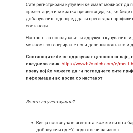
Сите регистрирани купувачи ќе имаат можност да п
презентација или кратка презентација, кој ќе биде
добавувачите однапред да ги прегледаат профилит
состаноци.
Настанот за поврзување ги здружува купувачите и 
можност за генерирање нови деловни контакти и д
Состаноците ќе се одржуваат целосно онлајн, 
следниов линк:
https://www.b2match.com/e/meet-b
преку кој ќе можете да ги погледнете сите при
информации во врска со настанот.
Зошто да учествувате?
Вие ја поставувате агендата: кажете ни што б
добавувачи од ЕУ, подготвени за извоз.