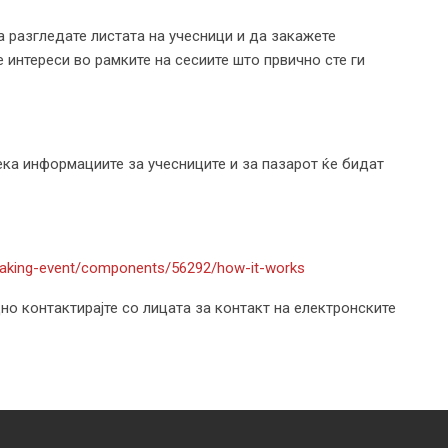
ја разгледате листата на учесници и да закажете
 интереси во рамките на сесиите што првично сте ги
а информациите за учесниците и за пазарот ќе бидат
aking-event/components/56292/how-it-works
 контактирајте со лицата за контакт на електронските