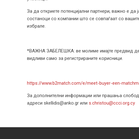
За да откриете потенцијални партнери, важно е да 
состаноци со компании што се совпаѓаат со вашите
избрале.
*ВАЖНА ЗАБЕЛЕШКА: ве молиме имајте предвид дек
видливи само за регистрираните корисници.
https://www.b2match.com/e/meet-buyer-een-matchm
За дополнителни информации или прашања слободно
адреси skellidis@anko.gr или
s.christou@ccci.org.cy