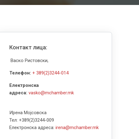
Контакт лица:
Васко Ристовски,
Телефон:
+ 389(2)3244-014
Електронска
адреса:
vasko@mchamber.mk
Ирена Мојсовскa
Тел: +389(2)3244-009
Eлектронска адреса:
irena@mchamber.mk