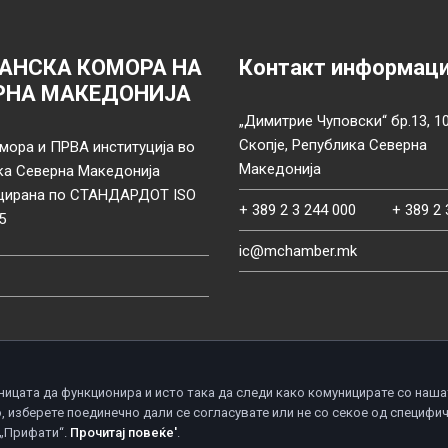
АНСКА КОМОРА НА
Контакт информац
РНА МАКЕДОНИЈА
„Димитрие Чуповски“ бр.13, 1
Скопје, Република Северна
мора и ПРВА институција во
Македонија
ка Северна Македонија
цирана по СТАНДАРДОТ ISO
+ 389 2 3 244 000
+ 389 2 
5
ic@mchamber.mk
ницата да функционира и исто така да следи како комуницирате со наша
, изберете поединечно дали се согласувате или не со секое од специфи
d.
П
 „Прифати“.
Прочитај повеќе'
.