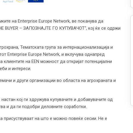
ите на Enterprise Europe Network, ве поканува да
 THE BUYER – ЗАПОЗНАЈТЕ ГО КУПУВАЧОТ“, кој ќе се одржи
агрохрана, Тематската група за интернационализација и
от Enterprise Europe Network, и вклучува однапред
а клиентите на EEN можност да откријат потенцијални
еби и интереси.
емачи и други организации во областа на агрохраната и
астан кој ги здружува купувачите и добавувачите од
тва и да ги подобри деловните соработки.
а присуствуваат на што е можно повеќе сесии. Не е