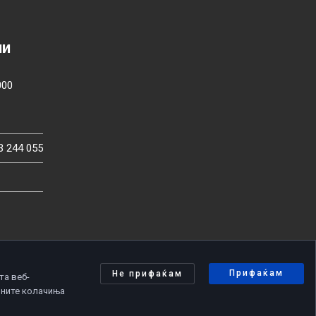
ии
000
3 244 055
Прифаќам
Не прифаќам
та веб-
чните колачиња
олитика за приватност
|
Политика за колачиња