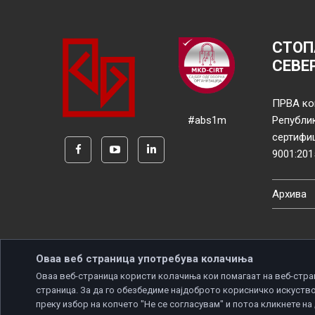
СТОП
СЕВЕ
ПРВА ко
#abs1m
Републи
сертифи
9001:201
Архива
Оваа веб страница употребува колачиња
Оваа веб-страница користи колачиња кои помагаат на веб-стра
страница. За да го обезбедиме најдоброто корисничко искуство
Copyright © 2026 Developed by
Unet
. All rights reserve
преку избор на копчето "Не се согласувам" и потоа кликнете на