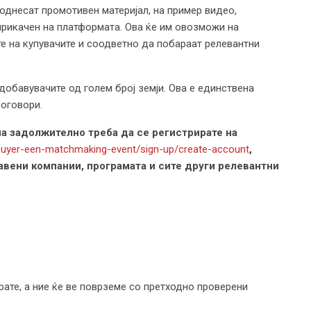
однесат промотивен материјал, на пример видео,
 прикачен на платформата. Ова ќе им овозможи на
е на купувачите и соодветно да побараат релевантни
добавувачите од голем број земји. Ова е единствена
оговори.
па задолжително треба да се регистрирате на
uyer-een-matchmaking-event/sign-up/create-account
,
јавени компании, програмата и сите други релевантни
арате, а ние ќе ве поврземе со претходно проверени