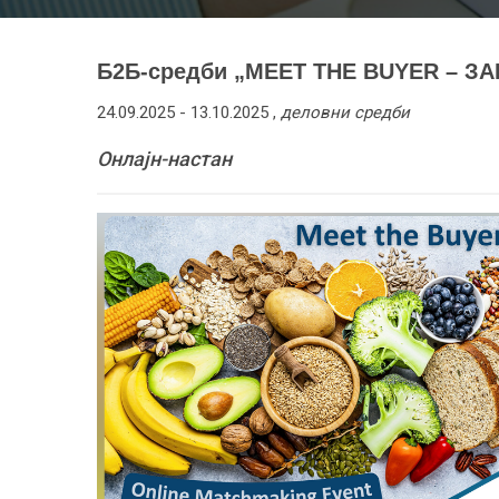
Б2Б-средби „MEET THE BUYER – З
24.09.2025 -
13.10.2025
,
деловни средби
Онлајн-настан