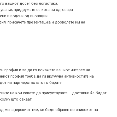
го вашиот досег без логистика.
ување, придружете се кога ви одговара.
ени и водени од иновации.
ил, прикачете презентација и дозволете им на
ен профил и за да го покажете вашиот интерес на
вниот профил треба да ги вклучува активностите на
идот на партнерство што го барате.
иите на кои сакате да присуствувате – достапни ќе бидат
колку што сакаат.
д менаџерскиот тим, ќе биде објавен во списокот на