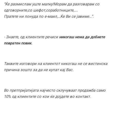
“
Ќе размислам уште малку
!
Морам да разговарам с
o
одговорните
,
со шефот
,
соработниците
,….
Пратете ни понуда по е-маил
,…
Ќе Ви се јавиме
…”
.
- Знаете, од клиентите речиси
никогаш нема да добиете
повратен повик
.
Таквите изговори на клиентот никогаш не се вистинска
причина зошто за да не купат кај Вас.
Во претпријатијата најчесто склучуваат продажба само
10% од клиентите со кои ќе дојдете во контакт.