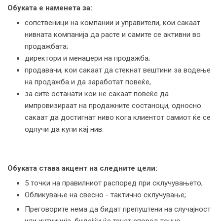
Обуката е наменета за:
сопственици на компании и управители, кои сакаат
нивната компанија да расте и самите се активни во
продажбата;
директори и менаџери на продажба;
продавачи, кои сакаат да стекнат вештини за водење
на продажба и да заработат повеќе,
за сите останати кои не сакаат повеќе да
импровизираат на продажните состаноци, односно
сакаат да достигнат ниво кога клиентот самиот ќе се
одлучи да купи кај нив.
Обуката става акцент на следните цели:
5 точки на правилниот распоред при склучувањето;
Обликување на свесно - тактично склучување;
Преговорите нема да бидат препуштени на случајност