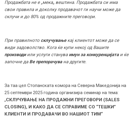
Продажбата не е „мека„ вештина. Продажбата си има
свои правила и доколку продавачот ги научи може да
склучи и до 80% од продажните преговори.
При правилното
склучување
кај клиентот може да се
види задоволство. Кога ќе купи некој од Вашите
производи
или услуги станува
имун за конкуренцијата
и ќе
започне да
Ве препорачува
на другите.
За таа цел Стопанската комора на Северна Македонија на
25 септември 2025 година организира семинар на тема:
„
СКЛУЧУВАЊЕ НА ПРОДАЖНИ ПРЕГОВОРИ (SALES
CLOSING), И КАКО ДА СЕ СПРАВИМЕ СО
“
ТЕШКИ
”
КЛИЕНТИ И ПРОДАВАЧИ ВО НАШИОТ ТИМ“