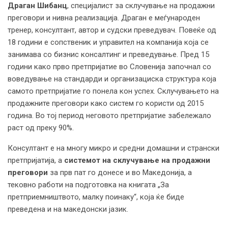
Драган Шибанц
, специјалист за склучување на продажни
преговори и нивна реализација. Драган е меѓународен
тренер, консултант, автор и судски преведувач. Повеќе од
18 години е сопственик и управител на компанија која се
занимава со бизнис консалтинг и преведување. Пред 15
години како прво претпријатие во Словенија започнал со
воведување на стандарди и организациска структура која
самото претпријатие го понела кон успех. Склучувањето на
продажните преговори како систем го користи од 2015
година. Во тој период неговото претпријатие забележало
раст од преку 90%.
Консултант е на многу микро и средни домашни и странски
претпријатија, а
системот на склучување на продажни
преговори
за прв пат го донесе и во Македонија, а
тековно работи на подготовка на книгата „За
претприемништвото, малку поинаку“, која ќе биде
преведена и на македонски јазик.