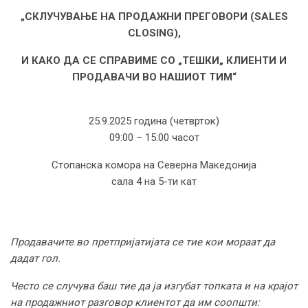
„СКЛУЧУВАЊЕ НА ПРОДАЖНИ ПРЕГОВОРИ (SALES
CLOSING),
И КАКО ДА СЕ СПРАВИМЕ СО „ТЕШКИ„ КЛИЕНТИ И
ПРОДАВАЧИ ВО НАШИОТ ТИМ“
25.9.2025 година (четврток)
09:00 – 15:00 часот
Стопанска комора на Северна Македонија
сала 4 на 5-ти кат
Продавачите во претпријатијата се тие кои мораат да
дадат гол.
Често се случува баш тие да ја изгубат топката и на крајот
на продажниот разговор клиентот да им соопшти: