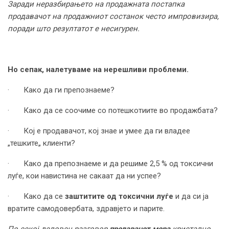
Заради неразбирањето на продажната постапка
продавачот на продажниот состанок често импровизира,
поради што резултатот е несигурен.
Но сепак, налетуваме на нерешливи проблеми.
· Како да ги препознаеме?
· Како да се соочиме со потешкотиите во продажбата?
· Кој е продавачот, кој знае и умее да ги владее
„тешките„ клиенти?
· Како да препознаеме и да решиме 2,5 % од токсични
луѓе, кои навистина не сакаат да ни успее?
· Како да се
заштитите од токсични луѓе
и да си ја
вратите самодовербата, здравјето и парите.