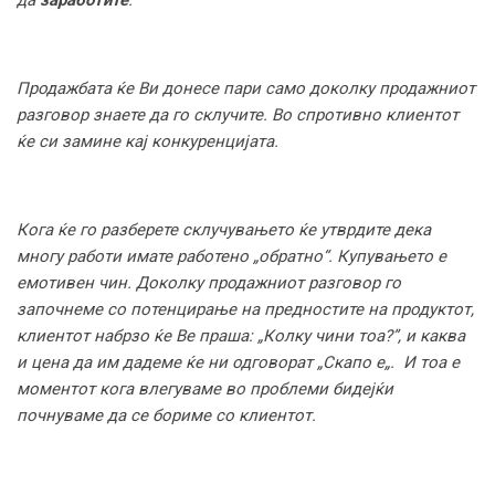
да
заработите
.
Продажбата ќе Ви донесе пари само доколку продажниот
разговор знаете да го склучите. Во спротивно клиентот
ќе си замине кај конкуренцијата.
Кога ќе го разберете склучувањето ќе утврдите дека
многу работи имате работено „обратно“. Купувањето е
емотивен чин. Доколку продажниот разговор го
започнеме со потенцирање на предностите на продуктот,
клиентот набрзо ќе Ве праша: „Колку чини тоа?”, и каква
и цена да им дадеме ќе ни одговорат „Скапо е„. И тоа е
моментот кога влегуваме во проблеми бидејќи
почнуваме да се бориме со клиентот.