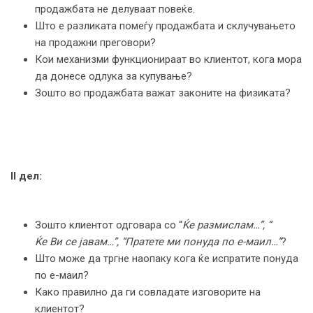
продажбата не делуваат повеќе.
Што е разликата помеѓу продажбата и склучувањето
на продажни преговори?
Кои механизми функционираат во клиентот, кога мора
да донесе одлука за купување?
Зошто во продажбата важат законите на физиката?
II
дел:
Зошто клиентот одговара со “
Ќе размислам
…”, “
Ќе Ви се јавам
…”, “
Пратете ми понуда по е-маил
…”
?
Што може да тргне наопаку кога ќе испратите понуда
по е-маил?
Како правилно да ги совладате изговорите на
клиентот?