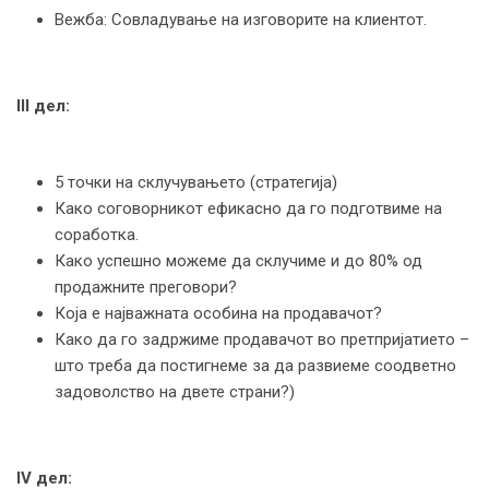
Вежба: Совладување на изговорите на клиентот.
III
дел:
5 точки на склучувањето (стратегија)
Како соговорникот ефикасно да го подготвиме на
соработка.
Како успешно можеме да склучиме и до 80% од
продажните преговори?
Која е најважната особина на продавачот?
Како да го задржиме продавачот во претпријатието –
што треба да постигнеме за да развиеме соодветно
задоволство на двете страни?)
IV
дел: