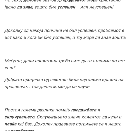
По секој деловен разговор
продавачот мора
кристално
јасно
да знае
, зошто бил
успешен
– или неуспешен!
Доколку од некоја причина не бил успешен, проблемот е
ист како и кога би бил успешен, и тој мора да знае зошто!
Меѓутоа, дали навистина треба сите да ги ставиме во ист
кош?
Добрата проценка од секогаш била најголема врлина на
продавачот. Тоа денес може да се научи.
Постои голема разлика помеѓу
продажбата
и
склучувањето.
Склучувањето значи клиентот да купи и
плаќа
кај Вас. Доколку продавате погрижете се и нешто