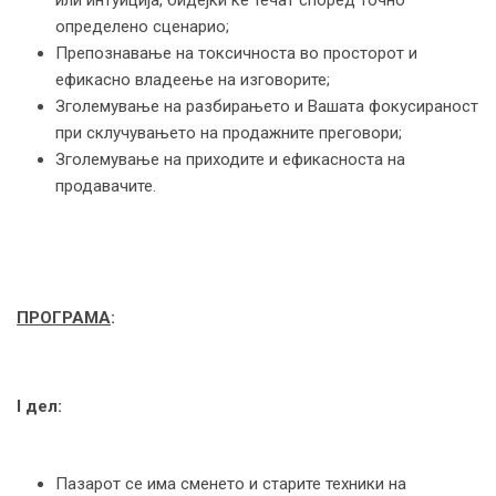
или интуиција, бидејќи ќе течат според точно
определено сценарио;
Препознавање на токсичноста во просторот и
ефикасно владеење на изговорите;
Зголемување на разбирањето и Вашата фокусираност
при склучувањето на продажните преговори;
Зголемување на приходите и ефикасноста на
продавачите.
ПРОГРАМА
:
I
дел:
Пазарот се има сменето и старите техники на