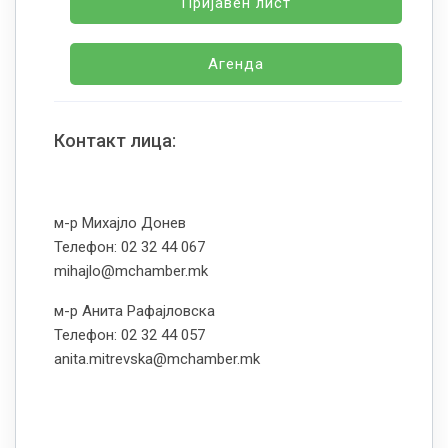
Пријавен лист
Агенда
Контакт лица:
м-р Михајло Донев
Телефон: 02 32 44 067
mihajlo@mchamber.mk
м-р Анита Рафајловска
Телефон: 02 32 44 057
anita.mitrevska@mchamber.mk