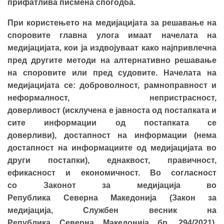
прифатлива писмена спогодба.
При користењето на медијацијата за решавање на
споровите главна улога имаат начелата на
медијацијата,
ко
и
ја издвојуваат како
нај
привлечна
пред
другите
методи на алтернативно решавање
на споровите или пред судовите. Начелата на
медијација
та
се: доброволност, рамноправност и
неформалност, непристрасност,
доверливост
(исклучена е јавноста од постапката и
сите информации од постапката се
доверливи),
достапност на информации
(нема
достапност на информациите од медијацијата во
други постапки)
, еднаквост, правичност,
ефикасност и економичност.
Во согласност
со Законот за медијација во
Република Северна Македонија (Закон за
медијација, Службен весник на
Република Северна Мaкедонија бр. 294/2021),