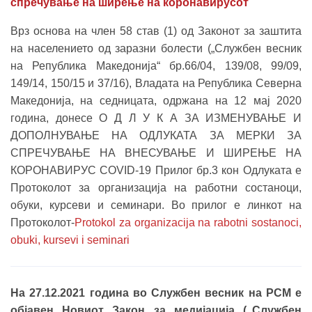
спречување на ширење на коронавирусот
Врз основа на член 58 став (1) од Законот за заштита
на населението од заразни болести („Службен весник
на Република Македонија“ бр.66/04, 139/08, 99/09,
149/14, 150/15 и 37/16), Владата на Република Северна
Македонија, на седницата, одржана на 12 мај 2020
година, донесе О Д Л У К А ЗА ИЗМЕНУВАЊЕ И
ДОПОЛНУВАЊЕ НА ОДЛУКАТА ЗА МЕРКИ ЗА
СПРЕЧУВАЊЕ НА ВНЕСУВАЊЕ И ШИРЕЊЕ НА
КОРОНАВИРУС COVID-19 Прилог бр.3 кон Одлуката е
Протоколот за организација на работни состаноци,
обуки, курсеви и семинари. Во прилог е линкот на
Протоколот-
Protokol za organizacija na rabotni sostanoci,
obuki, kursevi i seminari
На 27.12.2021 година во Службен весник на РСМ е
објавен Новиот Закон за медијација („Службен