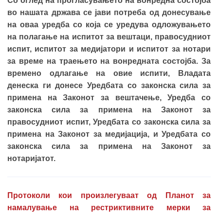
Со оглед на прогласувањето на вонредна состојба
во нашата држава се јави потреба од донесување
на оваа уредба со која се уредува одложувањето
на полагање на испитот за вештаци, правосудниот
испит, испитот за медијатори и испитот за нотари
за време на траењето на вонредната состојба. За
времено одлагање на овие испити, Владата
денеска ги донесе Уредбата со законска сила за
примена на Законот за вештачење, Уредба со
законска сила за примена на Законот за
правосудниот испит, Уредбата со законска сила за
примена на Законот за медијација, и Уредбата со
законска сила за примена на Законот за
нотаријатот.
Протоколи кои произлегуваат од Планот за
намалување на рестриктивните мерки за