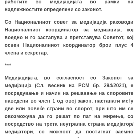
работите во медијацијата во рамки на
надлежностите определени со законот.
Со Националниот совет за медијација раководи
Националниот координатор за медијација, кој
воедно и го застапува и претставува Советот, кој
освен Националниот координатор брои плус 4
члена и секретар.
***
Медијацијата, во согласност со Законот за
медијација (Сл. весник на РСМ бр. 294/2021), е
посредување и начин на решавање на споровите
наведени во член 1 од овој закон, настанати меѓу
две или повеќе страни во спорот, при што им се
овозможува да го решат по пат на мирење, со
посредство на трета неутрална страна медијатор/
медијатори, со можност да постигнат заемно