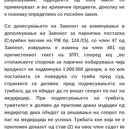
применуваат и во кривични предмети, доколку не
е поинаку определено со посебен закон.
Со донесувањето на Законот за изменување и
дополнување на Законот за парнична постапка
(Службен весник на РМ бр. 124./15), со член 47 од
Законот, извршена е измена на член 461 од
пречистениот текст на ЗПП, според кој „во
стопанските спорови за парично побарување чија
вредност не надминува 1.000.000 денари, а по кои
постапката се поведува со тужба пред суд,
странките се должни, пред поднесувањето на
тужбата, да се обидат да го решат спорот по пат на
медијација. При поднесувањето на тужбата,
тужителот е должен да приложи доказ издаден од
медијатор дека обидот за решавање на спорот по
пат на медијација не успеал. Тужбата кон која не е
приложен доказот од став (2) на овој член судот ќе