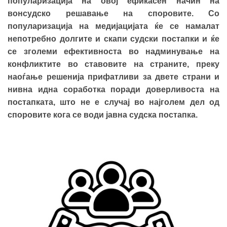
популаризација на овој ефикасен начин на
вонсудско решавање на споровите. Со
популаризација на медијацијата ќе се намалат
непотребно долгите и скапи судски постапки и ќе
се зголеми ефективноста во надминување на
конфликтите во ставовите на страните, преку
наоѓање решенија прифатливи за двете страни и
нивна идна соработка поради доверливоста на
постапката, што не е случај во најголем дел од
споровите кога се води јавна судска постапка.