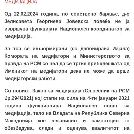
МЕДИЈАЦИЈА
.
Од 22.02.2024 година, по сопствено барање, д-р
Јелисавета Георгиева Јовевска повеќе не ја
извршува функцијата Национален координатор за
медијација.
За тоа се информирани (со депонирана Изјава)
Комората на медијатори и Министерството за
правда на РСМ со цел да се тргне прибелешката од
Именикот на медијатори дека не може да врши
медијаторски работи.
Со новиот Закон за медијација (Сл.весник на РСМ
бр.294/2021) кој стапи на сила на 4-ти јануари 2021
година функционира Национален совет за
медијација, тело на Владата на Република Северна
Македонија кое
независно и самостојно го
обезбедува, следи и оценува квалитетот на