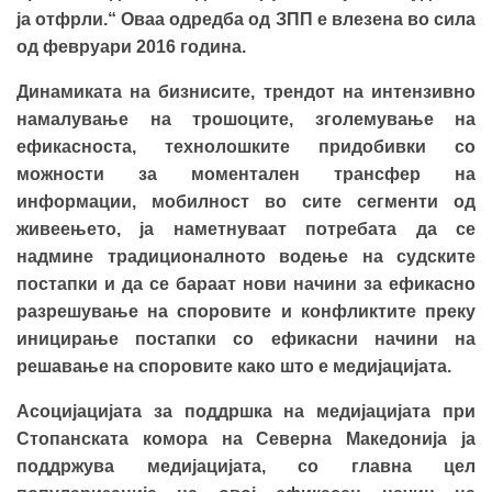
ја отфрли.“ Оваа одредба од ЗПП е влезена во сила
од февруари 2016 година.
Динамиката на бизнисите, трендот на интензивно
намалување на трошоците, зголемување на
ефикасноста, технолошките придобивки со
можности за моментален трансфер на
информации, мобилност во сите сегменти од
живеењето, ја наметнуваат потребата да се
надмине традиционалното водење на судските
постапки и да се бараат нови начини за ефикасно
разрешување на споровите и конфликтите преку
иницирање постапки со ефикасни начини на
решавање на споровите како што е медијацијата.
Асоцијацијата за поддршка на медијацијата при
Стопанската комора на Северна Македонија ја
поддржува медијацијата, со главна цел