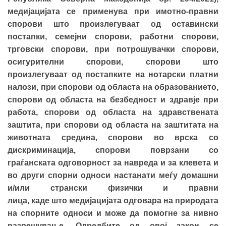
медијацијата се применува при имотно-правни
спорови што произлегуваат од оставински
постапки, семејни спорови, работни спорови,
трговски спорови, при потрошувачки спорови,
осигурителни спорови, спорови што
произлегуваат од постапките на нотарски платни
налози, при спорови од областа на образованието,
спорови од областа на безбедност и здравје при
работа, спорови од областа на здравствената
заштита, при спорови од областа на заштитата на
животната средина, спорови во врска со
дискриминација, спорови поврзани со
граѓанската одговорност за навреда и за клевета и
во други спорни односи настанати меѓу домашни
и/или странски физички и правни
лица, каде што медијацијата одговара на природата
на спорните односи и може да помогне за нивно
разрешување. Одредбите од овој закон се