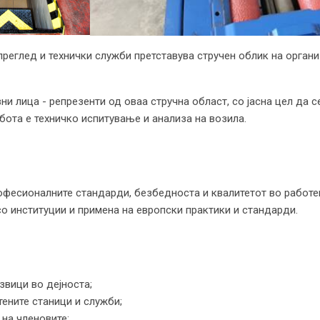
 преглед и технички служби претставува стручен облик на орга
ни лица - репрезенти од оваа стручна област, со јасна цел да 
бота е техничко испитување и анализа на возила.
рофесионалните стандарди, безбедноста и квалитетот во работе
со институции и примена на европски практики и стандарди.
вици во дејноста;
ените станици и служби;
на членовите;