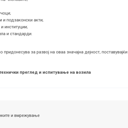
чоци;
 и подзаконски акти;
и институции;
ла и стандарди.
о придонесува за развој на оваа значајна дејност, поставувајќ
 технички преглед и испитување на возила
нките и вмрежување