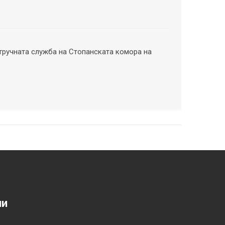
тручната служба на Стопанската комора на
ии