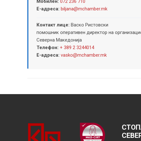
Мобилен:
072 236 710
Е-адреса:
biljana@mchamber.mk
Контакт лице:
Васко Ристовски
помошник оперативен директор на организацио
Северна Македонија
Телефон:
+ 389 2 3244014
Е-адреса:
vasko@mchamber.mk
СТОП
СЕВЕ