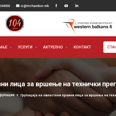
244000
ic@mchamber.mk
РАЊЕ
УСЛУГИ
АКТУЕЛНО
КОНТАКТ
СТА
вни лица за вршење на технички пре
Групации
Групација на овластени правни лица за вршење на тех