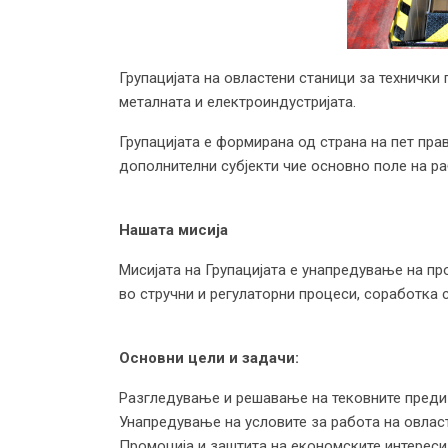
Групацијата на овластени станици за технички
металната и електроиндустријата.
Групацијата е формирана од страна на пет прав
дополнителни субјекти чие основно поле на ра
Нашата мисија
Мисијата на Групацијата е унапредување на п
во стручни и регулаторни процеси, соработка 
Основни цели и задачи:
Разгледување и решавање на тековните предиз
Унапредување на условите за работа на овласт
Промоција и заштита на економските интереси 