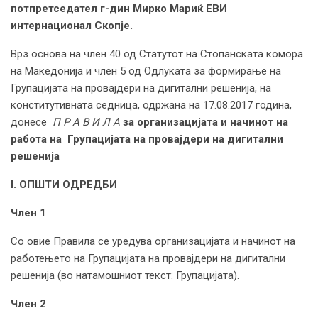
потпретседател г-дин Мирко Мариќ ЕВИ
интернационал Скопје.
Врз основа на член 40 од Статутот на Стопанската комора
на Македонија и член 5 од Одлуката за формирање на
Групацијата на провајдери на дигитални решенија, на
конститутивната седница, одржана на 17.08.2017 година,
донесе
П Р А В И Л А
за организацијата и начинот на
работа на
Групацијата
на провајдери на дигитални
решенија
I. ОПШТИ ОДРЕДБИ
Член 1
Со овие Правила се уредува организацијата и начинот на
работењето на Групацијата на провајдери на дигитални
решенија (во натамошниот текст: Групацијата).
Член 2