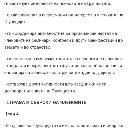
ги застапува интересите на членовите на Групацијата;
- врши размена на информации од интерес на членовите на
Групацијата;
- ги координира активностите за организиран настап на
членовите на семинари, конгреси и други манифестации во
земјата и во странство;
- ги поттикнува имплементацијата на европските правила и
стандарди и перманентното функционално образование и
иновација на знаењата на стручните кадри од дејноста;
- остварува други активности што заеднички ќе ги
договорат членките на Групацијата.
III. ПРАВА И ОБВРСКИ НА ЧЛЕНОВИТЕ
Член 4
Секој член на Групацијата ги има следните права и обврски: