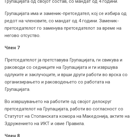
Групацијата од својот состав, со мандат од 4 години.
Групацијата има и заменик-претседател, кој се избира од
редот на членовите, со мандат од 4 години. Заменик-
претседателот го заменува претседателот за време на
негово отсуство.
Член 7
Претседателот ја претставува Групацијата, ги свикува и
раководи со седниците на Групацијата и ги извршува
одлуките и заклучоците, и врши други работи во врска со
организирањето и раководењето со работата на
Групацијата.
Во извршувањето на работите од својот делокруг
претседателот на Групацијата, работи во согласност со
Статутот на Стопанската комора на Македонија, актите на
Здружението на ИКТ и овие Правила.
Член 8