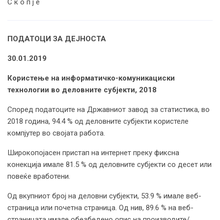
С к о п ј е
ПОДАТОЦИ ЗА ДЕЈНОСТА
30.01.2019
Користење на информатичко-комуникациски
технологии во деловните субјекти, 2018
Според податоците на Државниот завод за статистика, во
2018 година, 94.4 % од деловните субјекти користеле
компјутер во својата работа.
Широкопојасен пристап на интернет преку фиксна
конекција имале 81.5 % од деловните субјекти со десет или
повеќе вработени.
Од вкупниот број на деловни субјекти, 53.9 % имале веб-
страница или почетна страница. Од нив, 89.6 % на веб-
страницата имале обезбедено опис на производите/