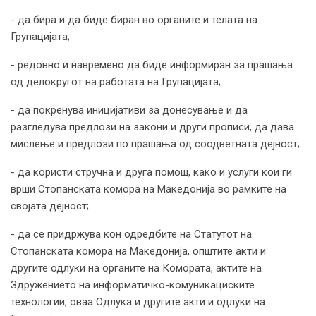
- да бира и да биде биран во органите и телата на
Групацијата;
- редовно и навремено да биде информиран за прашања
од делокругот на работата на Групацијата;
- да покренува иницијативи за донесување и да
разгледува предлози на закони и други прописи, да дава
мислење и предлози по прашања од соодветната дејност;
- да користи стручна и друга помош, како и услуги кои ги
врши Стопанската комора на Македонија во рамките на
својата дејност;
- да се придржува кон одредбите на Статутот на
Стопанската комора на Македонија, општите акти и
другите одлуки на органите на Комората, актите на
Здружението на информатичко-комуникациските
технологии, оваа Одлука и другите акти и одлуки на