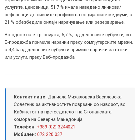
услугите, ценовници, 51.7 % имале наведено линкови/
референци до нивните профили на социјалните медиуми, а
21 % обезбедиле онлајн нарачување или резервирање.
Во однос на е-трговијата, 5,7 %, од деловните субјекти, со
Е-продажба примиле нарачки преку компјутерските мрежи,
а 4,4 % од деловните субјекти примиле нарачки за стоки
или услуги, преку Веб-продажба.
Контакт лице:
Даниела Михајловска Василевска
Советник за активностите поврзани со извозот, во
Кабинетот на претседателот на Стопанската
комора на Северна Македонија
Телефон:
+389 (02) 3244021
Мобилен:
072 220 037