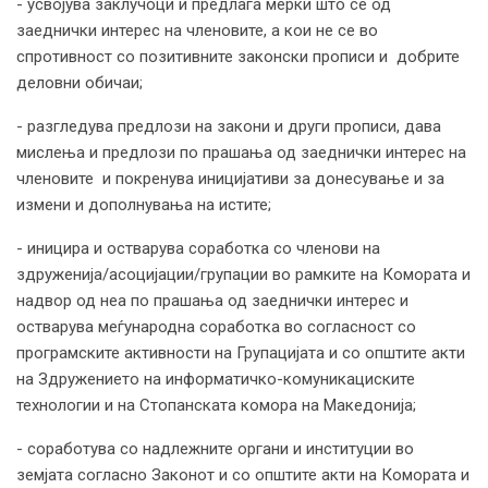
- усвојува заклучоци и предлага мерки што се од
заеднички интерес на членовите, а кои не се во
спротивност со позитивните законски прописи и добрите
деловни обичаи;
- разгледува предлози на закони и други прописи, дава
мислења и предлози по прашања од заеднички интерес на
членовите и покренува иницијативи за донесување и за
измени и дополнувања на истите;
- иницира и остварува соработка со членови на
здруженија/асоцијации/групации во рамките на Комората и
надвор од неа по прашања од заеднички интерес и
остварува меѓународна соработка во согласност со
програмските активности на Групацијата и со општите акти
на Здружението на информатичко-комуникациските
технологии и на Стопанската комора на Македонија;
- соработува со надлежните органи и институции во
земјата согласно Законот и со општите акти на Комората и