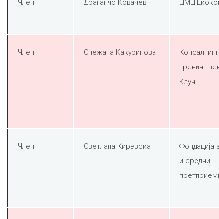
Член
Драганчо Ковачев
ЦМЦ Екоко
Член
Снежана Какуринова
Консалтинг
тренинг це
Клуч
Член
Светлана Киревска
Фондација 
и средни
претприем