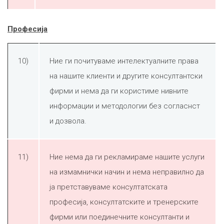
Професија
10)
Ние ги почитуваме интелектуалните права
на нашите клиенти и другите консултантски
фирми и нема да ги користиме нивните
информации и методологии без согласнст
и дозвола.
11)
Ние нема да ги рекламираме нашите услуги
на измамнички начин и нема неправилно да
ја претставуваме консултатската
професија, консултатските и тренерските
фирми или поединечните консултанти и