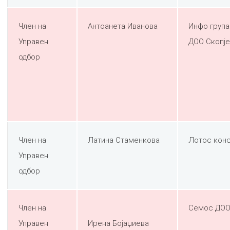
Член на
Антоанета Иванова
Инфо група
Управен
ДОО Скопје
одбор
Член на
Латина Стаменкова
Лотос конс
Управен
одбор
Член на
Семос ДОО
Управен
Ирена Бојаџиева