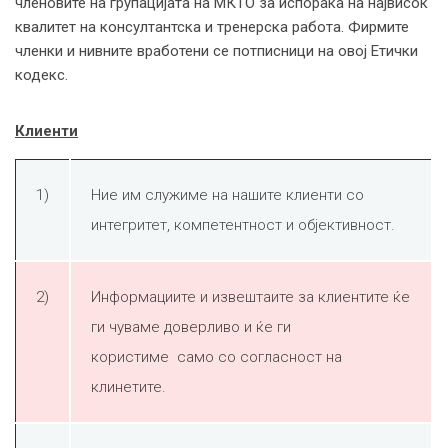
членовите на групацијата на МКТО за испорака на највисок
квалитет на консултантска и тренерска работа. Фирмите
членки и нивните вработени се потписници на овој Етички
кодекс.
Клиенти
1)
Ние им служиме на нашите клиенти со
интегритет, компетентност и објективност.
2)
Информациите и извештаите за клиентите ќе
ги чуваме доверливо и ќе ги
користиме само со согласност на
клинетите.