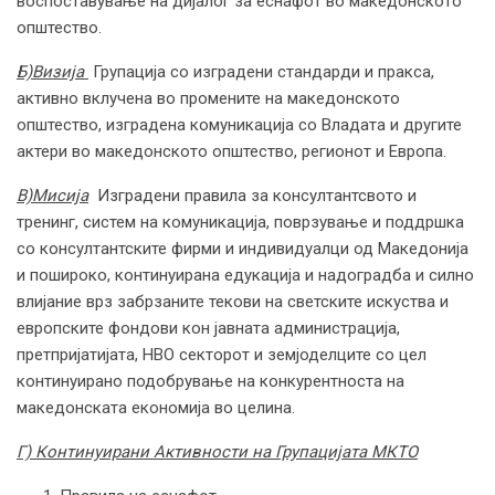
воспоставување на дијалог за еснафот во македонското
општество.
Б)Визија
Групација со изградени стандарди и пракса,
активно вклучена во промените на македонското
општество, изградена комуникација со Владата и другите
актери во македонското општество, регионот и Европа.
В)Мисија
Изградени правила за консултантсвото и
тренинг, систем на комуникација, поврзување и поддршка
со консултантските фирми и индивидуалци од Македонија
и пошироко, континуирана едукација и надоградба и силно
влијание врз забрзаните текови на светските искуства и
европските фондови кон јавната администрација,
претпријатијата, НВО секторот и земјоделците со цел
континуирано подобрување на конкурентноста на
македонската економија во целина.
Г) Континуирани Активности на Групацијата МКТО