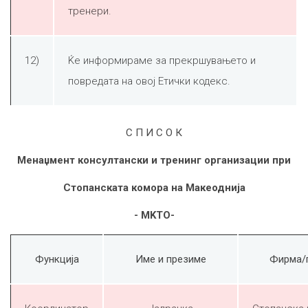
тренери.
12)
Ќе информираме за прекршувањето и
повредата на овој Етички кодекс.
С П И С О К
Менаџмент консултански и тренинг организации при
Стопанската комора на Макеоднија
-
MKTO
-
Функција
Име и презиме
Фирма/