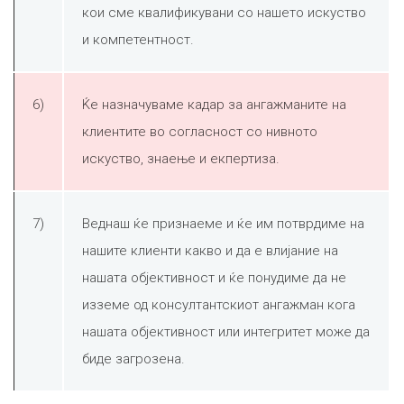
кои сме квалификувани со нашето искуство
и компетентност.
6)
Ќе назначуваме кадар за ангажманите на
клиентите во согласност со нивното
искуство, знаење и екпертиза.
7)
Веднаш ќе признаеме и ќе им потврдиме на
нашите клиенти какво и да е влијание на
нашата објективност и ќе понудиме да не
изземе од консултантскиот ангажман кога
нашата објективност или интегритет може да
биде загрозена.