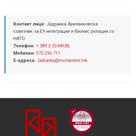
Контакт лице:
Јадранка Аризанковска
советник за ЕУ интеграции и бизнис релации со
НАТО
Телефон:
+ 389 2 3244038
,
Мобилен:
072 236 711
Е-адреса:
Jadranka@mchamber.mk