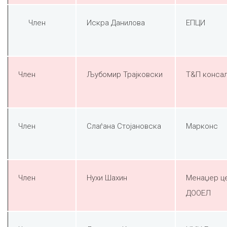
Член
Искра Данилова
ЕПЦИ
Член
Љубомир Трајковски
Т&П консал
Член
Слаѓана Стојановска
Марконс
Член
Нухи Шахин
Менаџер ц
ДООЕЛ