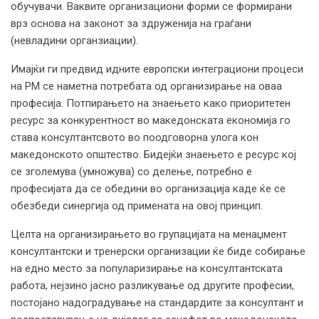
обучувачи. Ваквите организациони форми се формирани
врз основа на законот за здруженија на граѓани
(невладини органзиации).
Имајќи ги предвид идните европски интеграциони процеси
на РМ се наметна потребата од организирање на оваа
професија. Потпирањето на знаењето како приоритетен
ресурс за конкурентност во македонската економија го
става консултантсвото во поодговорна улога кон
македонското општество. Бидејќи знаењето е ресурс кој
се зголемува (умножува) со делење, потребно е
професијата да се обедини во организација каде ќе се
обезбеди синергија од примената на овој принцип.
Целта на организирањето во групацијата на менаџмент
консултантски и тренерски организации ќе биде собирање
на едно место за популаризирање на консултантската
работа, нејзино јасно разликување од другите професии,
постојано надоградување на стандардите за консултант и