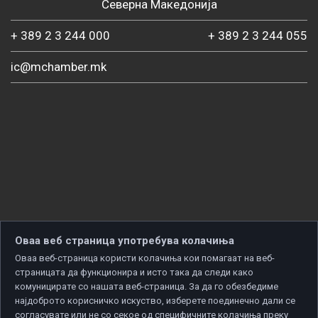
Северна Македонија
+ 389 2 3 244 000
+ 389 2 3 244 055
ic@mchamber.mk
Оваа веб страница употребува колачиња
Оваа веб-страница користи колачиња кои помагаат на веб-
страницата да функционира и исто така да следи како
комуницирате со нашата веб-страница. За да го обезбедиме
најдоброто корисничко искуство, изберете поединечно дали се
согласувате или не со секое од специфичните колачиња преку