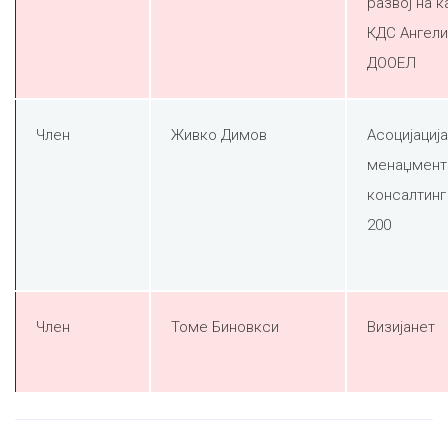
развој на к
КДС Ангели
ДООЕЛ
Член
Живко Димов
Асоцијација
менаџмент
консалтинг
200
Член
Томе Биновкси
Визијанет