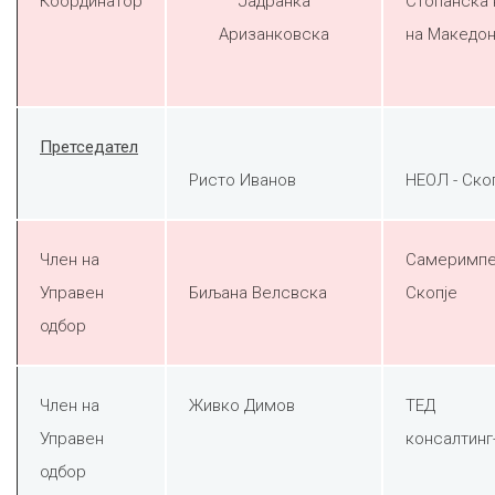
Координатор
Јадранка
Стопанска
Аризанковска
на Македон
Претседател
Ристо Иванов
НЕОЛ - Ско
Член на
Самеримп
Управен
Биљана Велсвска
Скопје
одбор
Член на
Живко Димов
ТЕД
Управен
консалтинг
одбор