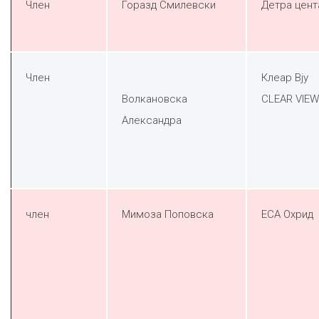
Член
Горазд Смилевски
Детра цент
Член
Клеар Вју
Волкановска
CLEAR VIEW
Александра
член
Мимоза Поповска
ЕСА Охрид