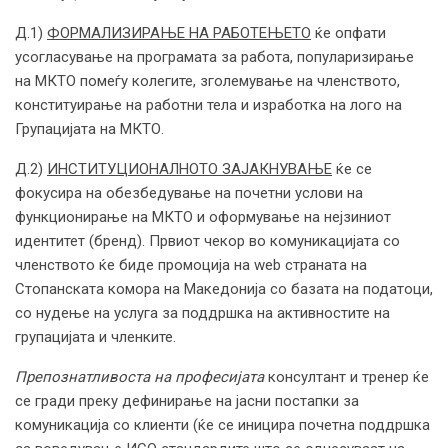
Д.1)
ФОРМАЛИЗИРАЊЕ НА РАБОТЕЊЕТО
ќе опфати
усогласување на програмата за работа, популаризирање
на МКТО помеѓу колегите, зголемување на членството,
конституирање на работни тела и изработка на лого на
Групацијата на МКТО.
Д.2)
ИНСТИТУЦИОНАЛНОТО ЗАЈАКНУВАЊЕ
ќе се
фокусира на обезбедување на почетни услови на
функционирање на МКТО и оформување на нејзиниот
идентитет (бренд). Првиот чекор во комуникацијата со
членството ќе биде промоција на web страната на
Стопанската комора на Македонија со базата на податоци,
со нудење на услуга за поддршка на активностите на
групацијата и членките.
Препознатливоста на професијата
консултант и тренер ќе
се гради преку дефинирање на јасни постапки за
комуникација со клиенти (ќе се иницира почетна поддршка