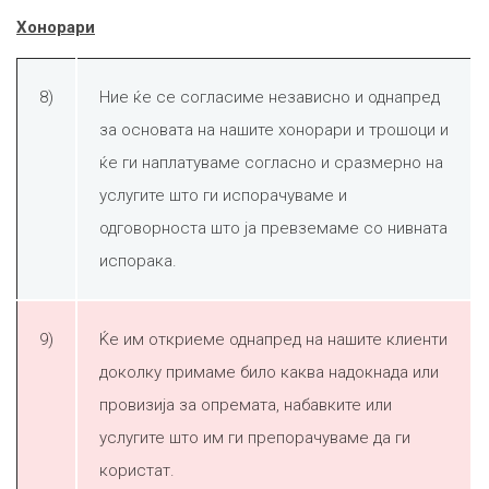
Хонорари
8)
Ние ќе се согласиме независно и однапред
за основата на нашите хонорари и трошоци и
ќе ги наплатуваме согласно и сразмерно на
услугите што ги испорачуваме и
одговорноста што ја превземаме со нивната
испорака.
9)
Ќе им откриеме однапред на нашите клиенти
доколку примаме било каква надокнада или
провизија за опремата, набавките или
услугите што им ги препорачуваме да ги
користат.