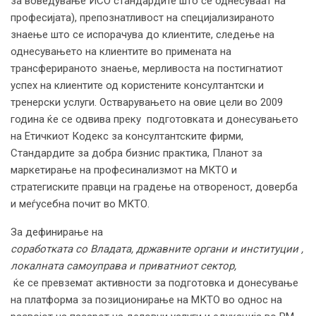
за воведување ИСО стандардите што се однесуваат на
професијата), препознатливост на специјализираното
знаење што се испорачува до клиентите, следење на
однесувањето на клиентите во примената на
трансферираното знаење, мерливоста на постигнатиот
успех на клиентите од користените консултантски и
тренерски услуги. Остварувањето на овие цели во 2009
година ќе се одвива преку подготовката и донесувањето
на Етичкиот Кодекс за консултантските фирми,
Стандардите за добра бизнис практика, Планот за
маркетирање на професинализмот на МКТО и
стратегиските правци на градење на отвореност, доверба
и меѓусебна почит во МКТО.
За дефинирање на
соработката со Владата, државните органи и институции ,
локалната самоуправа и приватниот сектор,
ќе се превземат активности за подготовка и донесување
на платформа за позиционирање на МКТО во однос на