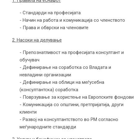
1. Правила на еснафот
- Стандарди на професијата
- Начин на работа и комуникација со членството
- Права и обврски на членовите
2. Насоки на делување
- Препознатливост на професијата консултант и
обучувач
- Дефинирање на соработка со Владата и
невладини организации
- Дефинирање на облици на меѓусебна
(консултантска) соработка
- Поврзување за користење на Европските фондови
- Комуникација со општини, претпријатија, други
клиенти
- Развој на консултантството во РМ согласно
меѓународните стандарди