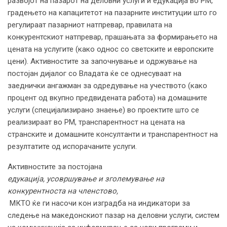
развојот на пазарот на деловни услуги и едукација во РМ,
градењето на капацитетот на пазарните институции што го
регулираат пазарниот натпревар, правилата на
конкурентскиот натпревар, прашањата за формирањето на
цената на услугите (како однос со светските и европските
цени). Активностите за започнување и одржување на
постојан дијалог со Владата ќе се однесуваат на
заеднички ангажман за одредување на учеството (како
процент од вкупно предвидената работа) на домашните
услуги (специјализирано знаење) во проектите што се
реализираат во РМ, транспарентност на цената на
странските и домашните консултанти и транспарентност на
резултатите од испорачаните услуги.
Активностите за постојана
едукација, усовршување и зголемување на
конкурентноста на членстово,
МКТО ќе ги насочи кон изградба на индикатори за
следење на македонскиот пазар на деловни услуги, систем