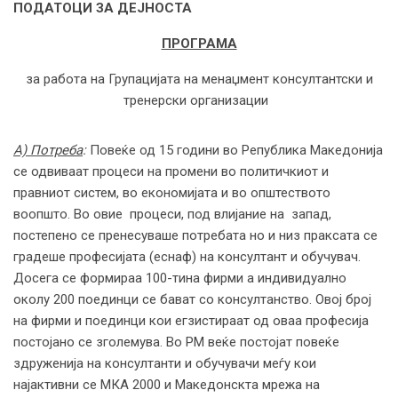
ПОДАТОЦИ ЗА ДЕЈНОСТА
ПРОГРАМА
за работа на Групацијата на менаџмент консултантски и
тренерски организации
А) Потреба
:
Повеќе од 15 години во Република Македонија
се одвиваат процеси на промени во политичкиот и
правниот систем, во економијата и во општеството
воопшто. Во овие процеси, под влијание на запад,
постепeно се пренесуваше потребата но и низ праксата се
градеше професијата (еснаф) на консултант и обучувач.
Досега се формираа 100-тина фирми а индивидуално
околу 200 поединци се бават со консултанство. Овој број
на фирми и поединци кои егзистираат од оваа професија
постојано се зголемува. Во РМ веќе постојат повеќе
здруженија на консултанти и обучувачи меѓу кои
најактивни се МКА 2000 и Македонскта мрежа на