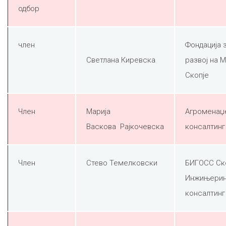
одбор
член
Фондација 
Светлана Киревска
развој на 
Скопје
Член
Марија
Агроменаџ
Васкова Рајкочевска
консалтинг
Член
Стево Темелковски
БИГОСС Ск
Инжињерин
консалтинг