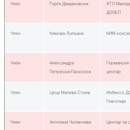
Член
Ѓорѓи Дамјановски
ХТЛ Макед
ДООЕЛ
Член
Кимова Љиљана
КИМ конса
Член
Александра
Германски 
Петреска-Паскоска
центар
Член
Цеца Малева Стоев
Инбексо Д
Гевгелија
Член
Ангелина Чоланчева
Центар за 