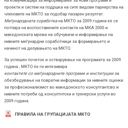
на комуникација за информирање за нови програми и
проекти и систем на подршка на сите видови парнерства на
членовите на МКТО за подобар пазарен резултат.
Меѓународната соработка
на МКТО за 2009 година ќе се
потпира на воспоставените контакти на МКА 2000 и
македонската мрежа на обучувачи и информирање на
нивните меѓунардни соработници за формирањето и
начинот на делувањето на МКТО.
За успешен почеток и остварување на програмата за 2009
година , МКТО ќе ги интезивира
контактите со меѓународните програми и институции
за
обезбедување на повратни информации за нивните оценки
за професионализмот во македонското консултантсво и
нивните потреби од консултнтски и тренерски услуги во
2009 година.
ПРАВИЛА НА ГРУПАЦИЈАТА МКТО