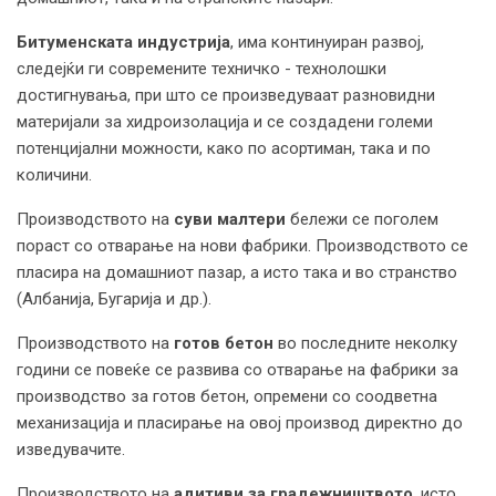
Битуменската индустрија
, има континуиран развој,
следејќи ги современите техничко - технолошки
достигнувања, при што се произведуваат разновидни
материјали за хидроизолација и се создадени големи
потенцијални можности, како по асортиман, така и по
количини.
Производството на
суви малтери
бележи се поголем
пораст со отварање на нови фабрики. Производството се
пласира на домашниот пазар, а исто така и во странство
(Албанија, Бугарија и др.).
Производството на
готов бетон
во последните неколку
години се повеќе се развива со отварање на фабрики за
производство за готов бетон, опремени со соодветна
механизација и пласирање на овој производ директно до
изведувачите.
Производството на
адитиви за градежништвото
, исто