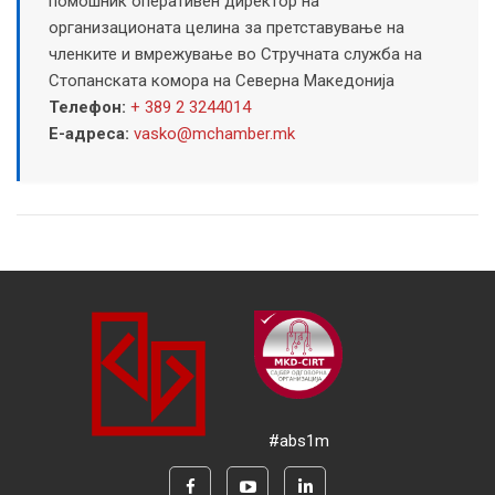
помошник оперативен директор на
организационата целина за претставување на
членките и вмрежување во Стручната служба на
Стопанската комора на Северна Македонија
Телефон:
+ 389 2 3244014
Е-адреса:
vasko@mchamber.mk
#abs1m