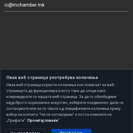
ic@mchamber.mk
Оваа веб страница употребува колачиња
Оваа веб-страница користи колачиња кои помагаат на веб-
страницата да функционира и исто така да следи како
комуницирате со нашата веб-страница. За да го обезбедиме
најдоброто корисничко искуство, изберете поединечно дали се
согласувате или не со секое од специфичните колачиња преку
избор на копчето "Не се согласувам" и потоа кликнете на
„Прифати“.
Прочитај повеќе'
.
Copyright © 2026 Developed by
Unet
. All rights reserved.
Политика за приватност
|
Политика за колачиња