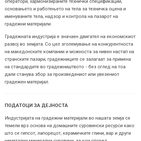
оператори, хармонизираните технички спецификации,
основањето и работењето на тела за техничка оцена и
именуваните тела, надзор и контрола на пазарот на
градежни материјали.
Градежната индустрија е значаен двигател на економскиот
развој во земјата. Со цел зголемување на конкурентноста
на македонските компании и можноста за нивен настап на
странските пазари, градежниците се залагаат за примена
на стандардите во градежништвото - без оглед на тоа
дали станува збор за произведениот или увезениот
градежен материјал.
ПОДАТОЦИ ЗА ДЕЈНОСТА
Индустријата на градежни материјали во нашата земја се
темели врз основа на домашните суровински ресурси како
што се гипсот, лапорецот, керамичките глини, вар и други
неметални минерални суровини, за кои според