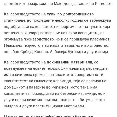
градежниот пазар, како во Македонија, така и во Регионот.
Кај производството на
тули
, по долгогодишното
стагнирање, во последните неколку години се забележува
подобрување на квалитетот и асортиманот на тулата, која
постепено, и покрај затварање на некои капацитети, се
зголемува производството, но и се проширува пласманот.
Пласманот најчесто е во нашата земја, но и во странство,
посебно Србија, Косово, Албанија, Бугарија и други земји.
Кај производството на
покривачки материјали
, со
воведување на новите технолошки линии кај керамидите,
има значителна промена на квалитетот, асортиманот и
кванититетот на глиненета керамида, која се пласира на
домашниот и пазарите во Регионот. Исто така, има
капацитети за призводство на бетонски керамиди, но и
други покривачки материјали, како што е битуменската
шиндра и други пластифицирани материјали.
Производството на
префабриковани бетонски