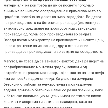
материјали
, на кои треба да им се посвети поголемо
внимание во нивното осовремување и применувањето во
градбата, посебно во делот на високоградбата. Во делот
на производството на бетонски производи (елементи) за
ентериерско уредување на просторот има разновидни
производи, од голем број производители во земјата.
Заради локалниот карактер на производите и ниските цени,
не се атрактивни за извоз, а од друга страна овие
производи се произведуваат и во земјите од соседството.
Меѓутоа, не треба да се занемери фактот, дека развојот на
префабрикованите монтажни градби, зависи и од
потребите на градежниот пазар, кој за жал во нашата земја
има се повеќе надолна линија. Во делот на армирано
бетонски столбови за електро енергетски надземни
водови, армирано бетонски цевки со разни пречници, како
и бетонски канализациони цевки имаат постиганто висок
квалитет и асортиман и истите се пласираат, како на
домашниот, така и на странските пазари.