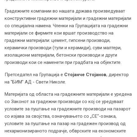
Градежните компании во нашата држава произведуваат
конструктивни градежни материјали и градежни материјали
со специјална намена. Членки на Групацијата на градежни
материјали се фирмите кои вршат производство на
градежни материјали: цемент, гипсени производи,
керамички производи (тули и керамиди), суви малтери,
изолациони материјали, бетонски производи и други
производи кои се наменети при градбата на објектите.
Претседател на Групација е
Стојанче Стојанов
, директор
на "БИМ" АД - Свети Николе.
Материјата од областа на градежните материјали е уредена
со Законот за градежни производи со кој се уредуваат
условите за пуштање на градежните производи на пазарот
со изјава за својства, означувањето со „СЕ“-ознака,
условите за пуштање на пазар на градежен производ од
нехармонизираното подрачје, обврските на економските