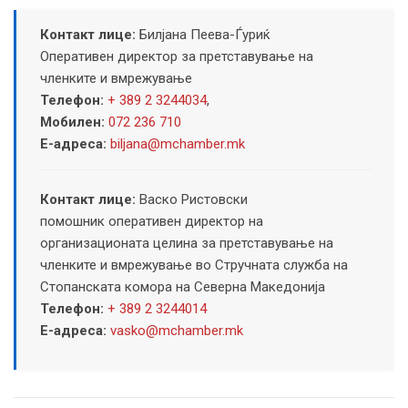
Контакт лице:
Билјана Пеева-Ѓуриќ
Оперативен директор за претставување на
членките и вмрежување
Телефон:
+ 389 2 3244034
,
Мобилен:
072 236 710
Е-адреса:
biljana@mchamber.mk
Контакт лице:
Васко Ристовски
помошник оперативен директор на
организационата целина за претставување на
членките и вмрежување во Стручната служба на
Стопанската комора на Северна Македонија
Телефон:
+ 389 2 3244014
Е-адреса:
vasko@mchamber.mk