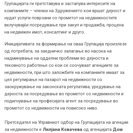
Групацијата ги претставува и застапува интересите на
компаниите – членки на Здружението кои вршат дејност и
нудат услуги поврзани со прометот на недвижностите
вклучувајќи посредување при закуп и продажба, процена
на недвижен имот, консалтинг и друго.
Иницијативата за формирање на оваа Групација произлезе
од потребата, за заедничко залагање во насока на
надминување на одделни проблеми во дејноста и
тековното работење со кои се соочуваат агенциите за
недвижности, при што заложбите на компаниите имаат за
цел регулирање на пазарот на недвижности со
заокружување на законската регулатива, уредување на
дејноста за посредување во прометот со недвижности и
подигнување на професијата агент за посредување во
прометот со недвижности на повисоко ниво.
Претседател на Управниот одбор на Групацијата на агенции
за недвижности е
Лилјана Ковачева
од агенцијата
Дом