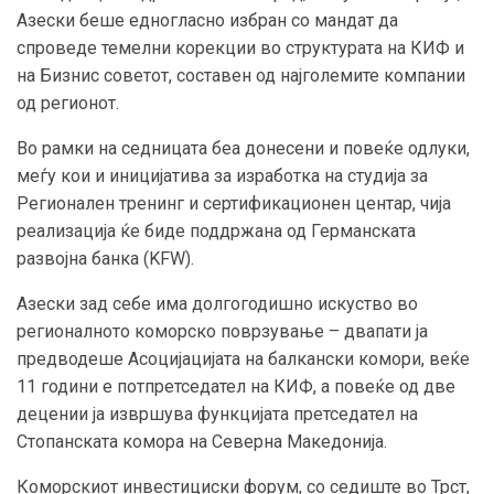
Азески беше едногласно избран со мандат да
спроведе темелни корекции во структурата на КИФ и
на Бизнис советот, составен од најголемите компании
од регионот.
Во рамки на седницата беа донесени и повеќе одлуки,
меѓу кои и иницијатива за изработка на студија за
Регионален тренинг и сертификационен центар, чија
реализација ќе биде поддржана од Германската
развојна банка (KFW).
Азески зад себе има долгогодишно искуство во
регионалното коморско поврзување – двапати ја
предводеше Асоцијацијата на балкански комори, веќе
11 години е потпретседател на КИФ, а повеќе од две
децении ја извршува функцијата претседател на
Стопанската комора на Северна Македонија.
Коморскиот инвестициски форум, со седиште во Трст,