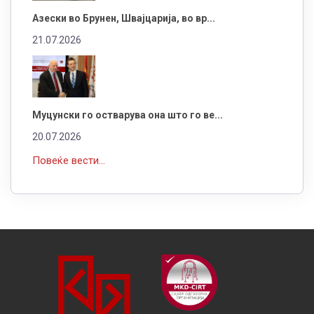
Азески во Брунен, Швајцарија, во вр...
21.07.2026
Муцунски го остварува она што го ве...
20.07.2026
Повеќе вести...