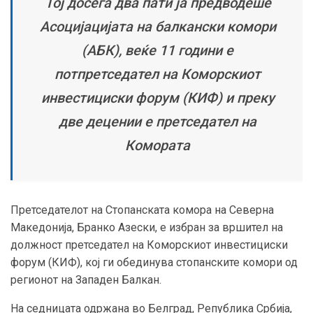
Тој досега два пати ја предводеше
Асоцијацијата на балкански комори
(АБК), веќе 11 години е
потпретседател на Коморскиот
инвестициски форум (КИФ) и преку
две децении е претседател на
Комората
Претседателот на Стопанската комора на Северна
Македонија, Бранко Азески, е избран за вршител на
должност претседател на Коморскиот инвестициски
форум (КИФ), кој ги обединува стопанските комори од
регионот на Западен Балкан.
На седницата одржана во Белград, Република Србија,