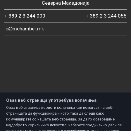
Северна Македонија
+ 389 2 3 244 000
+ 389 2 3 244 055
ic@mchamber.mk
Оваа веб страница употребува колачиња
Оваа веб-страница користи колачиња кои помагаат на веб-
страницата да функционира и исто така да следи како
комуницирате со нашата веб-страница. За да го обезбедиме
најдоброто корисничко искуство, изберете поединечно дали се
согласувате или не со секое од специфичните колачиња преку