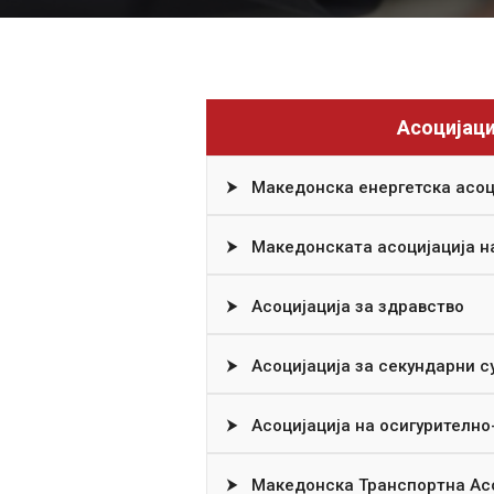
Асоцијаци
⮞
Македонска енергетска асоци
⮞
Македонската асоцијација н
⮞
Асоцијација за здравство
⮞
Асоцијација за секундарни с
⮞
Асоцијација на осигурително
⮞
Македонска Транспортна Асо