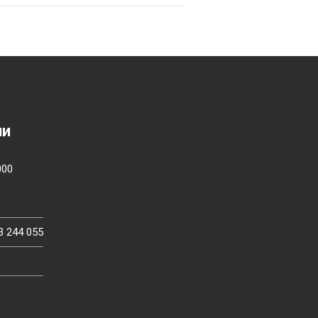
ии
000
3 244 055