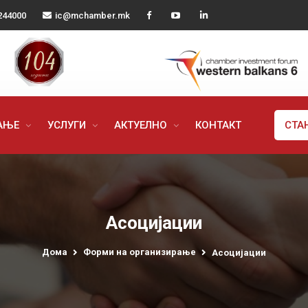
244000
ic@mchamber.mk
РАЊЕ
УСЛУГИ
АКТУЕЛНО
КОНТАКТ
СТА
Асоцијации
Дома
Форми на организирање
Асоцијации