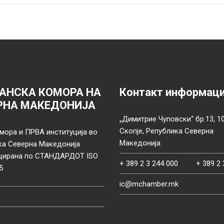
АНСКА КОМОРА НА
Контакт информац
РНА МАКЕДОНИЈА
„Димитрие Чуповски“ бр.13, 1
Скопје, Република Северна
мора и ПРВА институција во
Македонија
ка Северна Македонија
цирана по СТАНДАРДОТ ISO
+ 389 2 3 244 000
+ 389 2 
5
ic@mchamber.mk