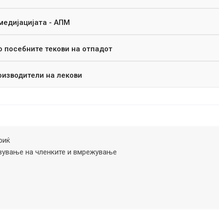
медијацијата - АПМ
о посебните текови на отпадот
оизводители на лекови
риќ
вување на членките и вмрежување