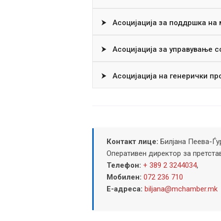
⮞
Асоцијација за поддршка на 
⮞
Асоцијација за управување с
⮞
Асоцијација на генерички пр
Контакт лице:
Билјана Пеева-Ѓу
Оперативен директор за претста
Телефон:
+ 389 2 3244034
,
Мобилен:
072 236 710
Е-адреса:
biljana@mchamber.mk