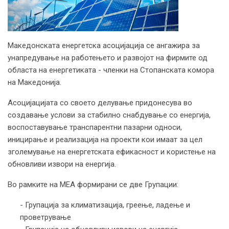
Македонската енергетска асоцијација се ангажира за
унапредување на работењето и развојот на фирмите од
областа на енергетиката - членки на Стопанската комора
на Македонија.
Асоцијацијата со своето делување придонесува во
создавање услови за стабилно снабдување со енергија,
воспоставување транспарентни пазарни односи,
иницирање и реализација на проекти кои имаат за цел
зголемување на енергетската ефикасност и користење на
обновливи извори на енергија.
Во рамките на МЕА фoрмирани се две Групации:
- Групација за климатизација, греење, ладење и
проветрување