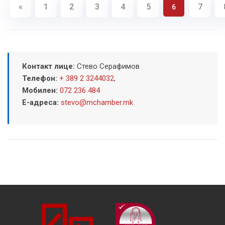
«
1
2
3
4
5
7
6
Контакт лице:
Стево Серафимов
Телефон:
+ 389 2 3244032
,
Мобилен:
072 236 484
Е-адреса:
stevo@mchamber.mk