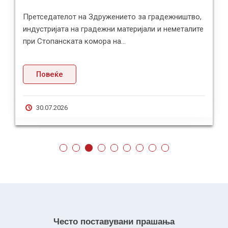
телот на Здружението за градежништво,
Претседателк
јата на градежни материјали и неметалите
при Стопанск
анската комора на...
Ралица Губеро
ќе
Повеќе
2026
23.07.2026
Често поставувани прашања