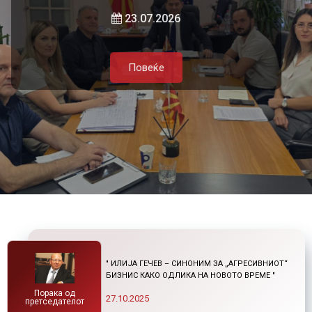
и нетарифните бариери
23.07.2026
Повеќе
Повеќе
21.07.2026
Повеќе
Повеќе
" ИЛИЈА ГЕЧЕВ – СИНОНИМ ЗА „АГРЕСИВНИОТ“
БИЗНИС КАКО ОДЛИКА НА НОВОТО ВРЕМЕ "
Порака од
27.10.2025
претседателот