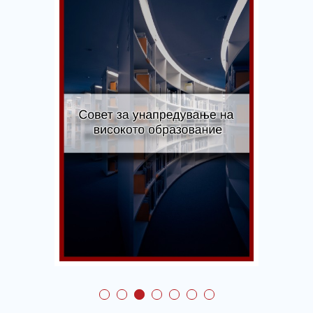
Совет за
унапредување на
квалитетот на
тренингот и обуките