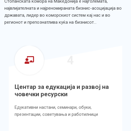
Стопанската комора на Македонија е најголемата,
највлијателната и најреномираната бизнис-асоцијација во
државата, лидер во коморскиот систем кај нас и во
регионот и препознатлива куќа на бизнисот…
5
 на
Центар за унапредување на
квалитетот во производството
услугите
Имплементирање на менаџмент системи