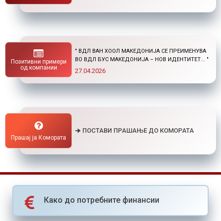
" НОВ ПОВИК ОД ОКТА: СТИПЕНДИИ ЗА
ПОСТДИПЛОМСКИ СТУДИИ ДОМА И ВО
Позитивни примери
СТРАНСТВО "
од компании
01.04.2026
🠊 ПОСТАВИ ПРАШАЊЕ ДО КОМОРАТА
Прашај ја Комората
Како до потребните финансии