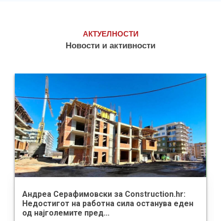
АКТУЕЛНОСТИ
Новости и активности
Серафимовски за Construction.hr:
Губерова за
гот на работна сила останува еден
Осигурувањ
олемите пред...
заштита по