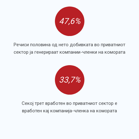
47,6%
Речиси половина од нето добивката во приватниот
сектор ја генерираат компании-членки на комората
33,7%
Секој трет вработен во приватниот сектор е
вработен кај компанија-членка на комората