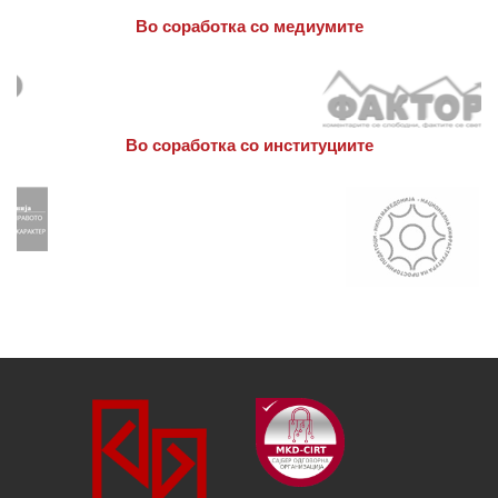
Во соработка со медиумите
Во соработка со институциите