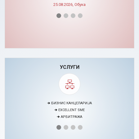
УСЛУГИ
🠊 МЕДИЈАЦИЈА
🠊 ПРОЕКТИ
🠊 ЦЕНТАР ЗА ЕДУКАЦИЈА И РАЗВОЈ НА ЧОВЕЧКИ РЕСУРСИ