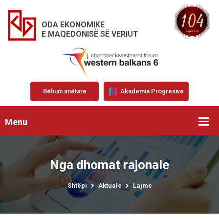
ODA EKONOMIKE
E MAQEDONISË SË VERIUT
Bëhuni anëtare
Akademia Progresive
Menu
Nga dhomat rajonale
Shtëpi
Aktuale
Lajme