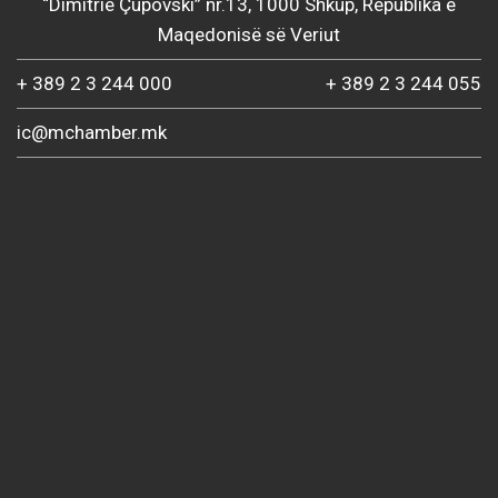
“Dimitrie Çupovski” nr.13, 1000 Shkup, Republika e
Maqedonisë së Veriut
+ 389 2 3 244 000
+ 389 2 3 244 055
ic@mchamber.mk