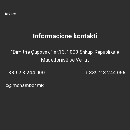
Arkivë
Informacione kontakti
“Dimitrie Çupovski” nr.13, 1000 Shkup, Republika e
Maqedonisë së Veriut
+ 389 2 3 244 000
+ 389 2 3 244 055
ic@mchamber.mk