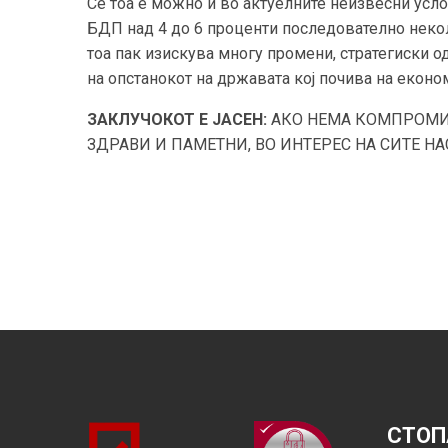
Се тоа е можно и во актуелните неизвесни усло
БДП над 4 до 6 проценти последователно неколк
тоа пак изискува многу промени, стратегиски 
на опстанокот на државата кој почива на еконо
ЗАКЛУЧОКОТ Е ЈАСЕН:
АКО НЕМА КОМПРОМИС
ЗДРАВИ И ПАМЕТНИ, ВО ИНТЕРЕС НА СИТЕ НА
СТОП