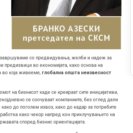
ја завршуваме со предвидувања, желби и надеж за
ни предизвици во економијата, како основа на
а во која живееме,
глобална општа неизвесност
мот на бизнисот каде се креираат сите иницијативи,
секојдневно се соочуваат компаниите, без оглед дали
 како до поголем извоз, како до кадар за потребите
оработка како чекор напред кон приклучувањето на
ржавата според бизнис ориентацијата.