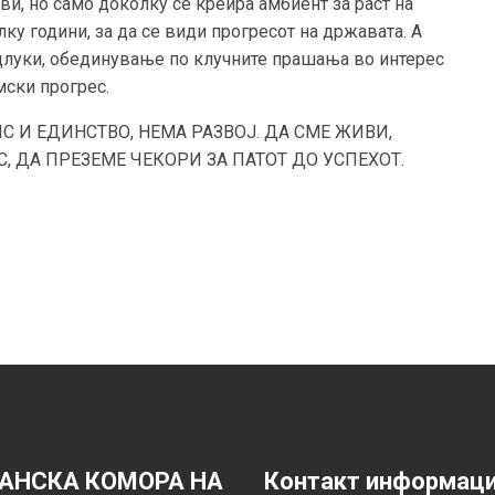
ви, но само доколку се креира амбиент за раст на
у години, за да се види прогресот на државата. А
одлуки, обединување по клучните прашања во интерес
мски прогрес.
 И ЕДИНСТВО, НЕМА РАЗВОЈ. ДА СМЕ ЖИВИ,
С, ДА ПРЕЗЕМЕ ЧЕКОРИ ЗА ПАТОТ ДО УСПЕХОТ.
АНСКА КОМОРА НА
Контакт информац