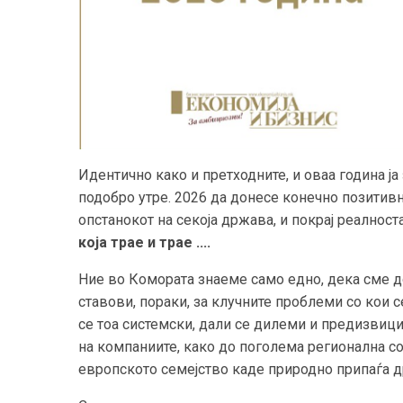
Идентично како и претходните, и оваа година 
подобро утре. 2026 да донесе конечно позитив
опстанокот на секоја држава, и покрај реалност
која трае и трае ....
Ние во Комората знаеме само едно, дека сме до
ставови, пораки, за клучните проблеми со кои 
се тоа системски, дали се дилеми и предизвици
на компаниите, како до поголема регионална с
европското семејство каде природно припаѓа д