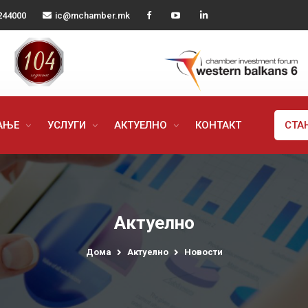
244000
ic@mchamber.mk
РАЊЕ
УСЛУГИ
АКТУЕЛНО
КОНТАКТ
СТА
Актуелно
Дома
Актуелно
Новости