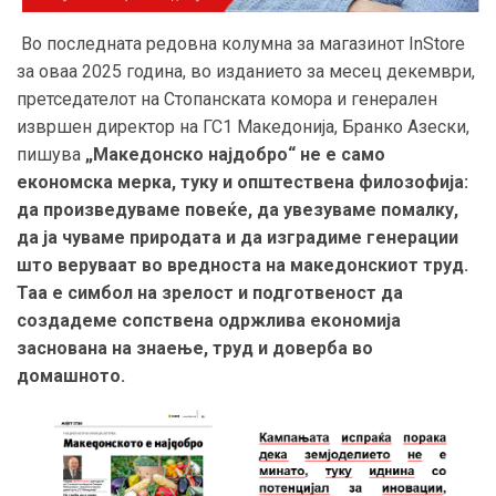
Во последната редовна колумна за магазинот InStore
за оваа 2025 година, во изданието за месец декември,
претседателот на Стопанската комора и генерален
извршен директор на ГС1 Македонија, Бранко Азески,
пишува
„Македонско најдобро“ не е само
економска мерка, туку и општествена филозофија:
да произведуваме повеќе, да увезуваме помалку,
да ја чуваме природата и да изградиме генерации
што веруваат во вредноста на македонскиот труд.
Таа е симбол на зрелост и подготвеност да
создадеме сопствена одржлива економија
заснована на знаење, труд и доверба во
домашното.