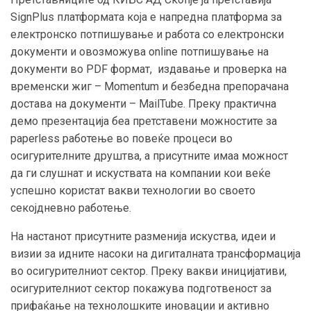
SignPlus платформата која е напредна платформа за
електронско потпишување и работа со електронски
документи и овозможува online потпишување на
документи во PDF формат, издавање и проверка на
временски жиг – Momentum и безбедна препорачана
достава на документи – MailTube. Преку практична
демо презентација беа претставени можностите за
paperless работење во повеќе процеси во
осигурителните друштва, а присутните имаа можност
да ги слушнат и искуствата на компании кои веќе
успешно користат вакви технологии во своето
секојдневно работење.
На настанот присутните разменија искуства, идеи и
визии за идните насоки на дигиталната трансформација
во осигурителниот сектор. Преку вакви иницијативи,
осигурителниот сектор покажува подготвеност за
прифаќање на технолошките иновации и активно