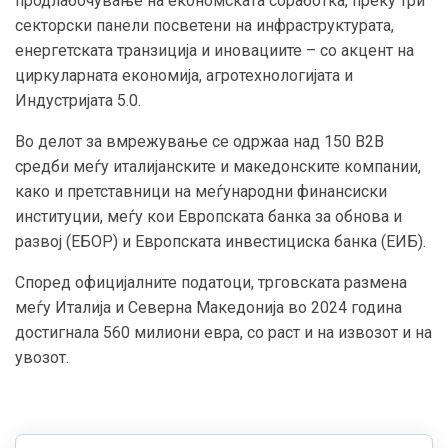
продлабочување на економската соработка, преку три
секторски панели посветени на инфраструктурата,
енергетската транзиција и иновациите – со акцент на
циркуларната економија, агротехнологијата и
Индустријата 5.0.
Во делот за вмрежување се одржаа над 150 B2B
средби меѓу италијанските и македонските компании,
како и претставници на меѓународни финансиски
институции, меѓу кои Европската банка за обнова и
развој (ЕБОР) и Европската инвестициска банка (ЕИБ).
Според официјалните податоци, трговската размена
меѓу Италија и Северна Македонија во 2024 година
достигнала 560 милиони евра, со раст и на извозот и на
увозот.