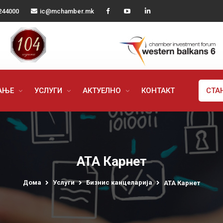
244000
ic@mchamber.mk
РАЊЕ
УСЛУГИ
АКТУЕЛНО
КОНТАКТ
СТА
АТА Карнет
Дома
Услуги
Бизнис канцеларија
АТА Карнет