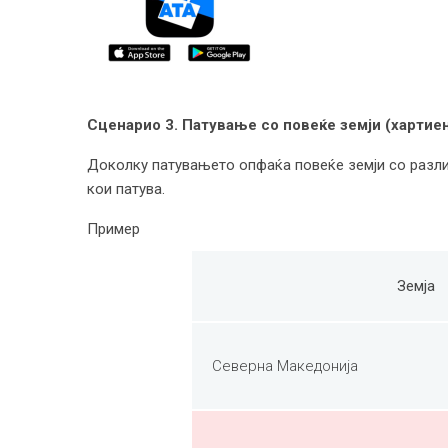
Сценарио
3. Патување со повеќе земји (хартие
Доколку патувањето опфаќа повеќе земји со различ
кои патува.
Пример
Земја
Северна Македонија