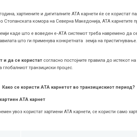
 година, хартиените и дигиталните ATA карнети ќе се користат п
Во Стопанската комора нa Северна Македонија, ATA карнетите 
земји каде што е воведен e-ATA системот треба навремено да с
авилата што ги применува конкретната земја на пристигнување.
 и да се користат
согласно постојните правила до истекот на
а глобалниот транзициски процес.
Како се користи ATA карнетот во транзицискиот период?
 хартиен ATA карнет
времен увоз користат хартиени ATA карнети, се користи само хар