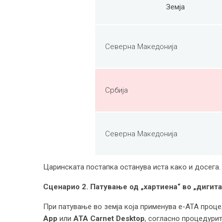
Земја
Северна Македонија
Србија
Северна Македонија
Царинската постапка останува иста како и досега.
Сценарио
2. Патување од „хартиена“ во „дигита
При патување во земја која применува e-ATA проце
App
или
ATA Carnet Desktop
, согласно процедурит