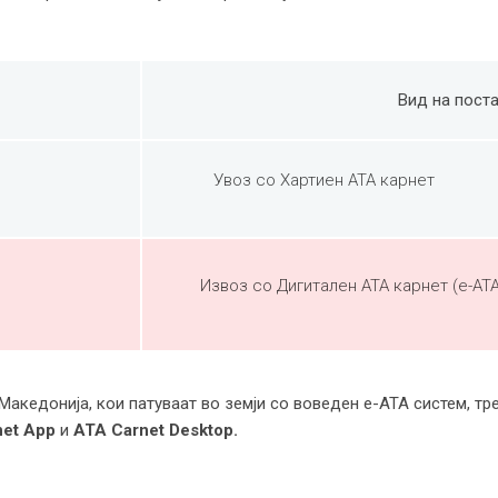
Вид на пост
Увоз со Хартиен ATA карнет
Извоз со Дигитален ATA карнет (e-ATA
акедонија, кои патуваат во земји со воведен e-ATA систем, т
et App
и
ATA Carnet Desktop.