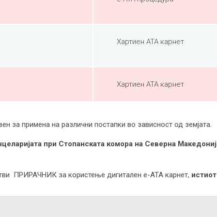
Хартиен ATA карнет
Хартиен ATA карнет
вен за примена на различни постапки во зависност од земјата.
нцеларијата при Стопанската комора на Северна Македониј
отви ПРИРАЧНИК за користење дигитален e-АТА карнет,
истио