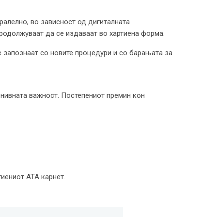
аралелно, во зависност од дигиталната
продолжуваат да се издаваат во хартиена форма.
е запознаат со новите процедури и со барањата за
 нивната важност. Постепениот премин кон
тиениот ATA карнет.