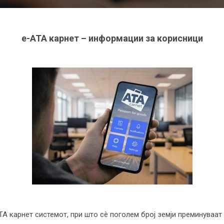
e-ATA карнет – информации за корисници
ATA карнет системот, при што сè поголем број земји преминуваа