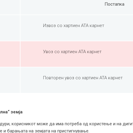
Постапка
Извоз со хартиен ATA карнет
Увоз со хартиен ATA карнет
Повторен увоз со хартиен ATA карнет
лна“ земја
дури, корисникот може да има потреба од користење и на диги
е и барањата на земјата на пристигнување.