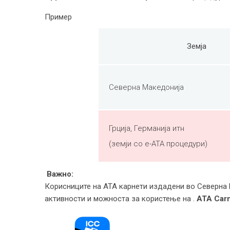
Пример
Земја
Северна Македонија
Грција, Германија итн
(земји со e-ATA процедури)
Важно:
Корисниците на ATA карнети издадени во Северна М
активности и можноста за користење на .
ATA Carn