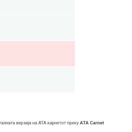
талната верзија на ATA карнетот преку
ATA Carnet