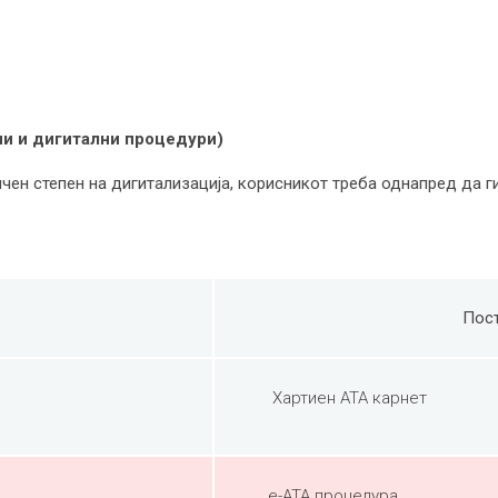
ни и дигитални процедури)
ен степен на дигитализација, корисникот треба однапред да г
Пост
Хартиен ATA карнет
e-ATA процедура