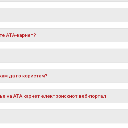
те АТА-карнет?
жам да го користам?
ење на АТА карнет електронскиот веб-портал