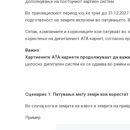
дополнување на постојниот хартиен систем.
Во транзицискиот период кој ќе трае до 31.12.2027
подготвеност на земјите вклучени во патувањето. 
Сепак, компаниите и корисниците кои патуваат во 
користење на дигиталниот ATA карнет, согласно пр
Важно:
Хартиените ATA карнети продолжуваат да важат
целосно дигитален систем ќе се одвива во рамки н
Сценарио 1: Патување меѓу земји кои користат
Во случај кога и земјата на извоз и земјата на при
Пример