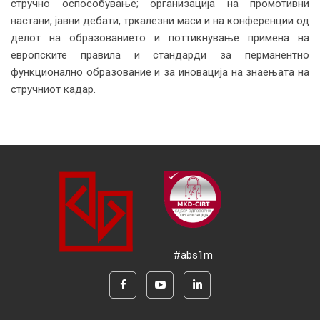
стручно оспособување; организација на промотивни
настани, јавни дебати, тркалезни маси и на конференции од
делот на образованието и поттикнување примена на
европските правила и стандарди за перманентно
функционално образование и за иновација на знаењата на
стручниот кадар.
#abs1m