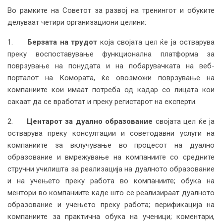
Во рамките на Советот за развој на тренингот и обуките
делуваат четири организациони целини:
1.
Берзата на трудот
која својата цел ќе ја остварува
преку воспоставување функционална платформа за
поврзување на понудата и на побарувачката на веб-
порталот на Комората, ќе овозможи поврзување на
компаниите кои имаат потреба од кадар со лицата кои
сакаат да се вработат и преку регистарот на експерти.
2.
Центарот за дуално образование
својата цел ќе ја
остварува преку консултации и советодавни услуги на
компаниите за вклучување во процесот на дуално
образование и вмрежување на компаниите со средните
стручни училишта за реализација на дуалното образование
и на учењето преку работа во компаниите; обука на
ментори во компаниите каде што се реализираат дуалното
образование и учењето преку работа; верификација на
компаниите за практична обука на ученици; коментари,