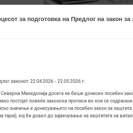
цесот за подготовка на Предлог на закон за 
г законот: 22.04.2026 - 22.05.2026 г.
 Северна Македонија досега не беше донесен посебен закон
иако постојат повеќе законски прописи во кои се содржан
тинско значење е донесувањето на посебен закон за заштита
 тајна), кој би довел до зајакнување на заштитата на вита
.