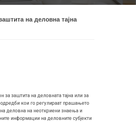
заштита на деловна тајна
 за заштита на деловната тајна или за
и одредби кои го регулираат прашањето
 на деловна на неоткриени знаења и
лните информации на деловните субјекти