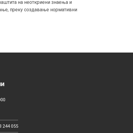
заштита на неоткриени знаења и
вање, преку создавање нормативни
ии
000
3 244 055