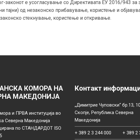
ог-законот е усогласување со Директивата ЕУ 2016/943 за 
ни тајни) од незаконско прибавување, користење и објаву
незаконско стекнување, користење и откривање.
АНСКА КОМОРА НА
Контакт информац
РНА МАКЕДОНИЈА
„Димитрие Чуповски“ бр.13, 1
Скопје, Република Северна
мора и ПРВА институција во
Македонија
ка Северна Македонија
цирана по СТАНДАРДОТ ISO
+ 389 2 3 244 000
+ 389 2 
5