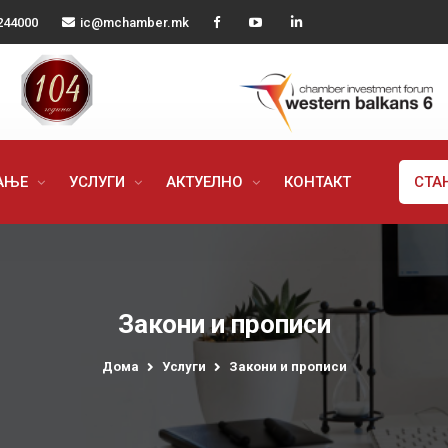
244000
ic@mchamber.mk
РАЊЕ
УСЛУГИ
АКТУЕЛНО
КОНТАКТ
СТА
Закони и прописи
Дома
Услуги
Закони и прописи