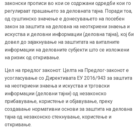
законски прописи во кои се содржани одредби кои го
регулираат прашањето за деловната тајна. Поради тоа,
од суштинско значење е донесувањето на посебен
закон за заштита на деловна на неоткриени знаења и
искуства и деловни информации (деловна тајна), кој би
довел до зајакнување на заштитата на виталните
информации на деловните субјекти што се изложени
на ризик од откривање.
Цел на предлог законот: Целта на Предлог-законот е
усогласување со Директивата ЕУ 2016/943 за заштита
на неоткриени знаења и искуства и трговски
информации (деловни тајни) од незаконско
прибавување, користење и објавување, преку
создавање нормативни основи за заштита на деловна
тајна од незаконско стекнување, користење и
откривање.