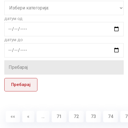
датум од
датум до
Пребарај
««
«
…
71
72
73
74
7