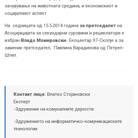
зачувување на животната средина, и економскиот и
социјалниот аспект.
На седницата од 15.5.2014 година
за
претседалет
на
Асоцијацијата за секундарни суровини и рециклатори е
избран
Владо Момировски
- Екоцентар 97-Скопје а за
заменик претседател, Павлина Варадинова од Петреп-
Штип.
Контакт лице:
Влатко Стојановски
Експерт
-Здружение на комуналните дејности
-Здружението на информатичко-комуникациските
технологии