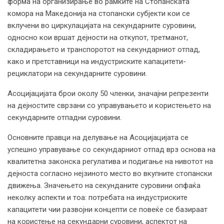
форма на организирање во рамките на Стопанската
комора на Македонија на стопански субјекти кои се
вклучени во циркулацијата на секундарните суровини,
односно кои вршат дејности на откупот, третманот,
складирањето и транспоротот на секундарниот отпад,
како и претставници на индустриските капацитети-
рециклатори на секундарните суровини.
Асоцијацијата брои околу 50 членки, значајни репрезенти
на дејностите сврзани со управувањето и користењето на
секундарните отпадни суровини.
Основните правци на делување на Асоцијацијата се
успешно управување со секундарниот отпад врз основа на
квалитетна законска регулатива и подигање на нивотот на
дејноста согласно нејзиното место во вкупните стопански
движења. Значењето на секунданите суровини опфаќа
неколку аспекти и тоа: потребата на индустриските
капацитети чии развојни концепти се повеќе се базираат
на користење на секундарни суровини, аспектот на