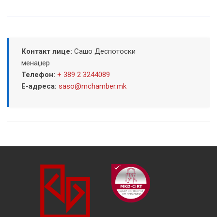
Контакт лице:
Сашо Деспотоски
менаџер
Телефон:
+ 389 2 3244089
Е-адреса:
saso@mchamber.mk