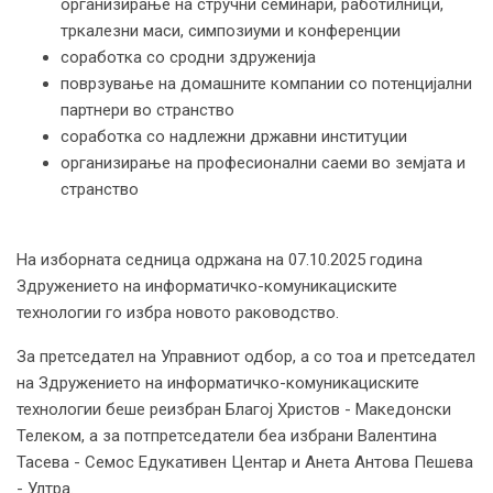
организирање на стручни семинари, работилници,
тркалезни маси, симпозиуми и конференции
соработка со сродни здруженија
поврзување на домашните компании со потенцијални
партнери во странство
соработка со надлежни државни институции
организирање на професионални саеми во земјата и
странство
На изборната седница одржана на 07.10.2025 година
Здружението на информатичко-комуникациските
технологии го избра новото раководство.
За претседател на Управниот одбор, а со тоа и претседател
на Здружението на информатичко-комуникациските
технологии беше реизбран Благој Христов - Македонски
Телеком, а за потпретседатели беа избрани Валентина
Тасева - Семос Едукативен Центар и Анета Антова Пешева
- Ултра.