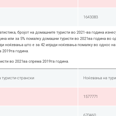
1643083
истика, бројот на домашните туристи во 2021-ва година изнесу
дина или за 5% помалку домашни туристи во 2021ва година во од
јади ноќевања што е за 42 илјади ноќевања помалку во однос н
 2019та година.
исти во 2021ва спрема 2019та година.
 туристи-странски
Ноќевања на тур
1577771
670460