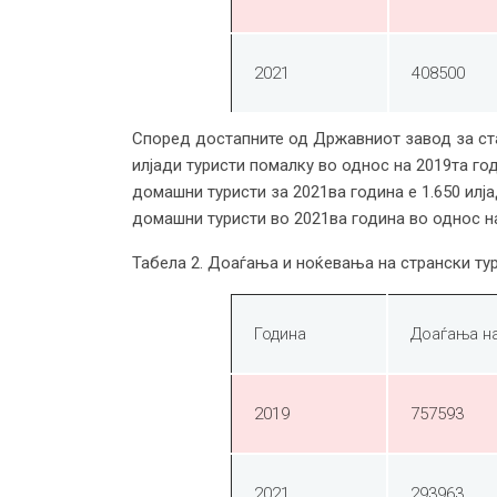
2021
408500
Според достапните од Државниот завод за стат
илјади туристи помалку во однос на 2019та го
домашни туристи за 2021ва година е 1.650 ил
домашни туристи во 2021ва година во однос на
Табела 2. Доаѓања и ноќевања на странски тур
Година
Доаѓања на
2019
757593
2021
293963