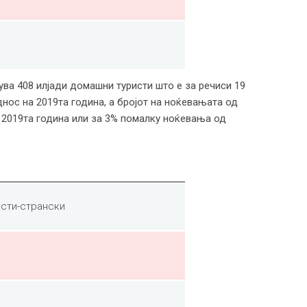
ва 408 илјади домашни туристи што е за речиси 19
нос на 2019та година, а бројот на ноќевањата од
а 2019та година или за 3% помалку ноќевања од
исти-странски