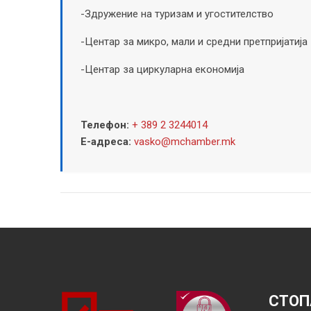
-Здружение на туризам и угостителство
-Центар за микро, мали и средни претпријатија
-Центар за циркуларна економија
Телефон:
+ 389 2 3244014
Е-адреса:
vasko@mchamber.mk
СТОП