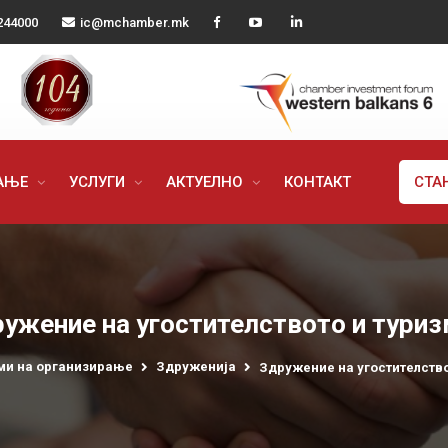
244000
ic@mchamber.mk
РАЊЕ
УСЛУГИ
АКТУЕЛНО
КОНТАКТ
СТА
ужение на угостителството и тури
ми на организирање
Здруженија
Здружение на угостителство