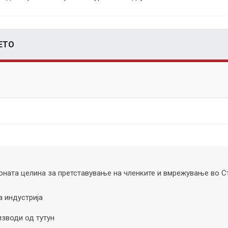
ЕТО
ната целина за претставување на членките и вмрежување во С
а индустрија
изводи од тутун