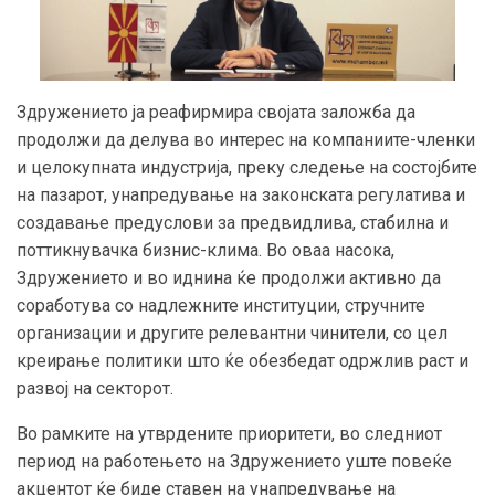
Здружението ја реафирмира својата заложба да
продолжи да делува во интерес на компаниите-членки
и целокупната индустрија, преку следење на состојбите
на пазарот, унапредување на законската регулатива и
создавање предуслови за предвидлива, стабилна и
поттикнувачка бизнис-клима. Во оваа насока,
Здружението и во иднина ќе продолжи активно да
соработува со надлежните институции, стручните
организации и другите релевантни чинители, со цел
креирање политики што ќе обезбедат одржлив раст и
развој на секторот.
Во рамките на утврдените приоритети, во следниот
период на работењето на Здружението уште повеќе
акцентот ќе биде ставен на унапредување на