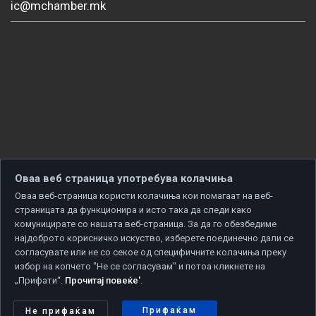
ic@mchamber.mk
Оваа веб страница употребува колачиња
Оваа веб-страница користи колачиња кои помагаат на веб-
страницата да функционира и исто така да следи како
комуницирате со нашата веб-страница. За да го обезбедиме
најдоброто корисничко искуство, изберете поединечно дали се
согласувате или не со секое од специфичните колачиња преку
избор на копчето "Не се согласувам" и потоа кликнете на
„Прифати“.
Прочитај повеќе'
.
Copyright © 2026 Developed by
Unet
. All rights reserved.
Политика за приватност
|
Политика за колачиња
Прифаќам
Не прифаќам