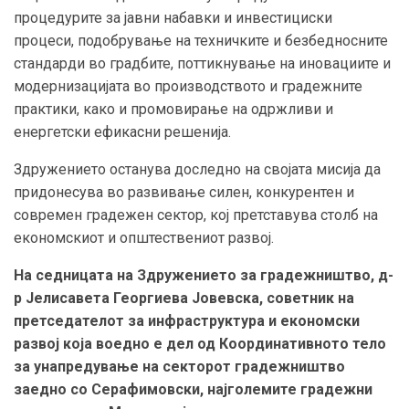
процедурите за јавни набавки и инвестициски
процеси, подобрување на техничките и безбедносните
стандарди во градбите, поттикнување на иновациите и
модернизацијата во производството и градежните
практики, како и промовирање на одржливи и
енергетски ефикасни решенија.
Здружението останува доследно на својата мисија да
придонесува во развивање силен, конкурентен и
современ градежен сектор, кој претставува столб на
економскиот и општествениот развој.
На седницата на Здружението за градежништво, д-
р Јелисавета Георгиева Јовевска, советник на
претседателот за инфраструктура и економски
развој која воедно е дел од Координативното тело
за унапредување на секторот градежништво
заедно со Серафимовски, најголемите градежни