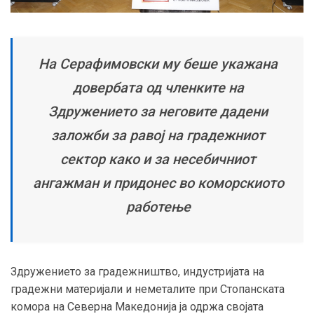
На Серафимовски му беше укажана
довербата од членките на
Здружението за неговите дадени
заложби за равој на градежниот
сектор како и за несебичниот
ангажман и придонес во коморскиото
работење
Здружението за градежништво, индустријата на
градежни материјали и неметалите при Стопанската
комора на Северна Македонија ја одржа својата