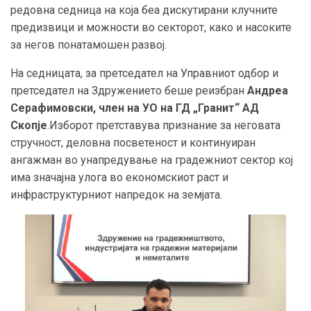
редовна седница на која беа дискутирани клучните
предизвици и можности во секторот, како и насоките
за негов понатамошен развој.
На седницата, за претседател на Управниот одбор и
претседател на Здружението беше реизбран
Андреа
Серафимовски, член на УО на ГД „Гранит“ АД
Скопје
.Изборот претставува признание за неговата
стручност, деловна посветеност и континуиран
ангажман во унапредување на градежниот сектор кој
има значајна улога во економскиот раст и
инфраструктурниот напредок на земјата.