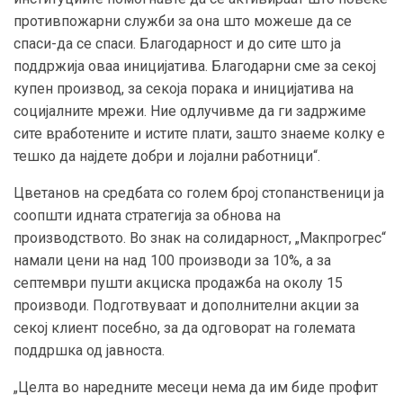
противпожарни служби за она што можеше да се
спаси-да се спаси. Благодарност и до сите што ја
поддржија оваа иницијатива. Благодарни сме за секој
купен производ, за секоја порака и иницијатива на
социјалните мрежи. Ние одлучивме да ги задржиме
сите вработените и истите плати, зашто знаеме колку е
тешко да најдете добри и лојални работници“.
Цветанов на средбата со голем број стопанственици ја
соопшти идната стратегија за обнова на
производството. Во знак на солидарност, „Макпрогрес“
намали цени на над 100 производи за 10%, а за
септември пушти акциска продажба на околу 15
производи. Подготвуваат и дополнителни акции за
секој клиент посебно, за да одговорат на големата
поддршка од јавноста.
„Целта во наредните месеци нема да им биде профит