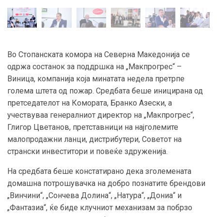
Во Стопанската комора на Северна Македонија се
одржа состанок за поддршка на „Макпрогрес“ –
Виница, компанија која минатата недела претрпе
голема штета од пожар. Средбата беше иницирана од
претседателот на Комората, Бранко Азески, а
учествуваа генералниот директор на „Макпрогрес“,
Глигор Цветанов, претставници на најголемите
малопродажни ланци, дистрибутери, Советот на
странски инвеститори и повеќе здруженија.
На средбата беше констатирано дека зголемената
домашна потрошувачка на добро познатите брендови
„Винчини“, „Сончева Долина“, „Натура“, „Дониа“ и
„Фантазиа“, ќе биде клучниот механизам за побрзо