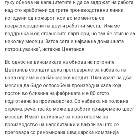
туку обнова на капацитетите и да се задржат на работа
над сто вработени од трите производствени линии
погодени од пожарот, кои во моментов се
прераспоредени на други работни места. Имаме
поддршка и од странските партнери, но таа ќе стигне за
неколку месеци. Затоа сега е најважна домашната
потрошувачка“, истакна Цветанов.
Во однос на динамиката на обнова на погоните,
Цветанов соопшти дека преговарале за набавка на
нова опрема и за банкарски кредит. Планираат за два
месеца да биде оспособена производна хала која
постои во близина на фабриката и е 80 отсто
подготвена за производство. Со набавка на половна
опрема, рече, таа ќе може да работи привремено шест
месеци. Имаат ветување за нова опрема за
производство на наполитанки и вафли за што се
преговара со реномирана швајцарска компанија.