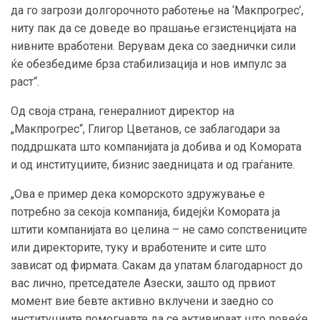
да го загрози долгорочното работење на ‘Макпрогрес’,
ниту пак да се доведе во прашање егзистенцијата на
нивните вработени. Верувам дека со заеднички сили
ќе обезбедиме брза стабилизација и нов импулс за
раст“.
Од своја страна, генералниот директор на
„Макпрогрес“, Глигор Цветанов, се заблагодари за
поддршката што компанијата ја добива и од Комората
и од институциите, бизнис заедницата и од граѓаните.
„Ова е пример дека коморското здружување е
потребно за секоја компанија, бидејќи Комората ја
штити компанијата во целина – не само сопствениците
или директорите, туку и вработените и сите што
зависат од фирмата. Сакам да упатам благодарност до
вас лично, претседателе Азески, зашто од првиот
момент вие бевте активно вклучени и заедно со
институциите помогнавте да се активираат што повеќе