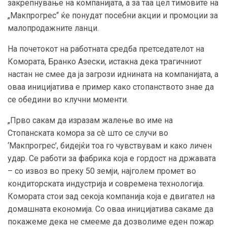
закрепнување на компанијата, а за таа цел тимовите на
„Макпрогрес“ ќе понудат посебни акции и промоции за
малопродажните ланци.
На почетокот на работната средба претседателот на
Комората, Бранко Азески, истакна дека трагичниот
настан не смее да ја загрози иднината на компанијата, а
оваа иницијатива е пример како стопанството знае да
се обедини во клучни моменти.
„Прво сакам да изразам жалење во име на
Стопанската комора за сè што се случи во
‘Макпрогрес’, бидејќи тоа го чувствувам и како личен
удар. Се работи за фабрика која е гордост на државата
– со извоз во преку 50 земји, најголем промет во
кондиторската индустрија и современа технологија.
Комората стои зад секоја компанија која е двигател на
домашната економија. Со оваа иницијатива сакаме да
покажеме дека не смееме да дозволиме еден пожар