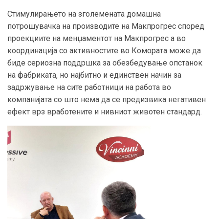
Стимулирањето на зголемената домашна
потрошувачка на производите на Макпрогрес според
проекциите на менџаментот на Макпрогрес а во
координација со активностите во Комората може да
биде сериозна поддршка за обезбедување опстанок
на фабриката, но најбитно и единствен начин за
задржување на сите работници на работа во
компанијата со што нема да се предизвика негативен
ефект врз вработените и нивниот животен стандард.