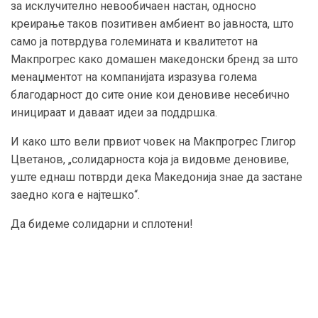
за исклучително невообичаен настан, односно
креирање таков позитивен амбиент во јавноста, што
само ја потврдува големината и квалитетот на
Макпрогрес како домашен македонски бренд за што
менаџментот на компанијата изразува голема
благодарност до сите оние кои деновиве несебично
иницираат и даваат идеи за поддршка.
И како што вели првиот човек на Макпрогрес Глигор
Цветанов, „солидарноста која ја видовме деновиве,
уште еднаш потврди дека Македонија знае да застане
заедно кога е најтешко“.
Да бидеме солидарни и сплотени!