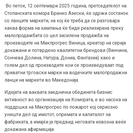
Во петок, 12 септември 2025 година, претседателот на
Стопанската комора Бранко Азески, ќе одржи состанок
со ланците маркети, на кој ќе треба да се разговара
каква форма на кампања ќе биде реализирана преку
малопродажбата со цел засилена продажба на
производите на Макпрогрес Виница, креатор на серија
докажани и потврдено квалитетни брендови (Винчини,
Сончева Долина, Натура, Дониа, Фантазиа) како и
голем дел од производите кои се произведуваат под
приватни трговски марки на водечките малопродажни
ланци на маркети во Македонија.
Идејата на ваквата заедничка обединета бизнис
активност во организација на Комората, е во насока на
поддршка на Макпрогрес по пожарот кој сериозно
уништи дел од имотот, опремата и капиталот на
фабриката, а имајќи ја предвид неговата извозна веќе
докажана афирмација.