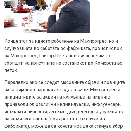
Концептот за идното работење на Макпрогрес, но и
случувањата во саботата во фабриката, првиот човек
на Макпрогрес, Глигор Цветанов лично ќе им го
соопшти на присутните на состанокот во Комората во
петок.
Паралелно ако се следат масовните објави и повиците
на социјалните мрежи за поддршка на Макпрогрес и
иницијативите за акции на купување на нивните
производи од различни индивидуалци, инфлуенсери,
истакнати личности, за само два дена од случувањето
на немилиот настан (пожарот што се случи во
фабриката), може да се констатира дека станува збор