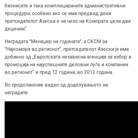
бизнисите и така комплицираните административни
процедури, особено ако се има предвид дека
претседателот Азески е на чело на Комората цели две
децении“.
Наградата "Менаџер на годината", а СКСМ за
"Најкомора во регионот", претседателот Азески ја има
добиено од „Европската независна агенција за избор и
промоција на најуспешните деловни луѓе и компании
во регионот“ и пред 12 години, во 2013 година.
Во продолжение видео од доделувањето на
наградите