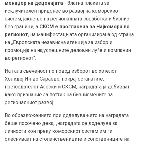
менаџер на деценијата
- Златна плакета за
исклучителен придонес во развој на коморскиот
систем, јакнење на регионалната соработка и бизнис
без граници, а
СКСМ
е прогласена за Н
ај
к
омора во
р
егионот
, на манифестацијата организирана од страна
на „Европската независна агенција за избор и
промоција на најуспешните деловни луѓе и компании
во регионот“.
На гала свеченост по повод изборот во хотелот
Холидеј Ин во Сараево, покрај останатите,
претседателот Азески и СКСМ, наградата ја добиваат
како признание за поттик на бизнисмените за
регионалниот развој.
Во образложението при доделувањето на наградата
беше посочено дека, „наградата се доделува за
личности кои преку коморскиот систем им ги
олеснуваат на стопанствениците и сопствениците на