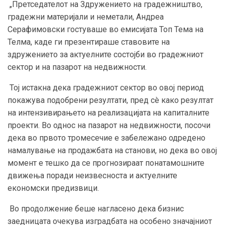
„Претседателот на Здружението на градежништво,
градежни материјали и неметали, Андреа
Серафимовски гостуваше во емисијата Топ Тема на
Телма, каде ги презентираше ставовите на
здружението за актуелните состојби во градежниот
сектор и на пазарот на недвижности.
Тој истакна дека градежниот сектор во овој период
покажува подобрени резултати, пред сè како резултат
на интензивирањето на реализацијата на капиталните
проекти. Во однос на пазарот на недвижности, посочи
дека во првото тромесечие е забележано одредено
намалување на продажбата на станови, но дека во овој
момент е тешко да се прогнозираат понатамошните
движења поради неизвесноста и актуелните
економски предизвици.
Во продолжение беше нагласено дека бизнис
заедницата очекува изградбата на особено значајниот