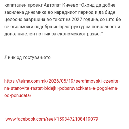
капитален проект Автопат Кичево–Охрид да добие
засилена динамика во наредниот период и да биде
целосно завршена во текот на 2027 година, со што ќе
се овозможи подобра инфраструктурна поврзаност и
дополнителен поттик за економскиот развој.”
Линк од гостувањето:
https://telma.com.mk/2026/05/19/serafimovski-czenite-
na-stanovite-rastat-bidejki-pobaruvachkata-e-pogolema-
od-ponudata/
www.facebook.com/reel/1593472108419079