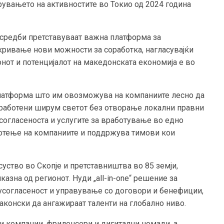
ирувањето на активностите во Токио од 2024 година
 средби претставуваат важна платформа за
кривање нови можности за соработка, нагласувајќи
онот и потенцијалот на македонската економија е во
 платформа што им овозможува на компаниите лесно да
 вработени ширум светот без отворање локални правни
усогласеноста и услугите за вработување во едно
отење на компаниите и поддржува тимови кои
уство во Скопје и претставништва во 85 земји,
азна од регионот. Нуди „all-in-one“ решение за
 усогласеност и управување со договори и бенефиции,
аконски да ангажираат таленти на глобално ниво.
ни компании, фриленсери и дигитални номади, а