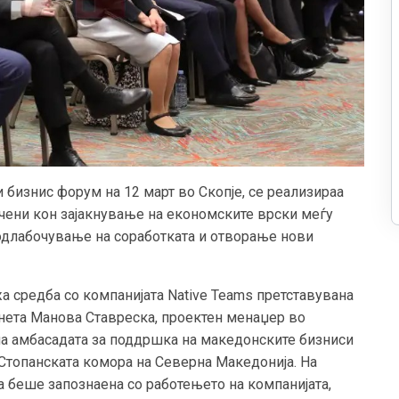
бизнис форум на 12 март во Скопје, се реализираа
чени кон зајакнување на економските врски меѓу
родлабочување на соработката и отворање нови
жа средба со компанијата Native Teams претставувана
нета Манова Ставреска, проектен менаџер во
на амбасадата за поддршка на македонските бизниси
 Стопанската комора на Северна Македонија. На
а беше запознаена со работењето на компанијата,