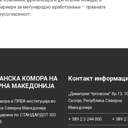
 бариери за меѓународно вработување – правната
еусогласеност.
АНСКА КОМОРА НА
Контакт информац
РНА МАКЕДОНИЈА
„Димитрие Чуповски“ бр.13, 1
Скопје, Република Северна
мора и ПРВА институција во
Македонија
ка Северна Македонија
цирана по СТАНДАРДОТ ISO
+ 389 2 3 244 000
+ 389 2 
5