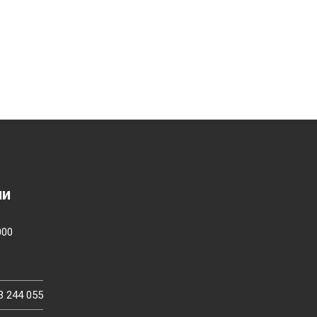
ии
000
3 244 055