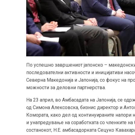
По успешно завршениот јапонско – македонски 
последователни активности и иницијативи насо
Северна Македонија и Јапонија, со фокус на п
можности за деловни партнерства.
На 23 април, во Амбасадата на Јапонија, се одр
од Симона Алексовска, бизнис директор и Анто
Комората, како дел од континуираните напори 
и унапредување на соработката со членките на
состанокот, Н.Е. амбасадорката Сецуко Кавахар