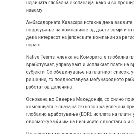
нејзината глобална експанзија, како и со прош
наваму.
Амбасадорката Кавахара истакна дека ваквите
поврзување на компаниите од двете земји и от
дека интересот на јапонските компании за реги
пораст.
Native Teams, членка на Комората, е глобална
вработуваат, управуваат и исплаќаат плати на
субјекти. Со обединување на платниот список, 
решение, го поедноставува меѓународното раб
работат од далечина.
Основана во Северна Македонија, со силно прис
компанијата е значајна технолошка успешна прик
глобално вработување (EOR), исплата на плати,
овозможувајќи им на бизнисите едноставно и з
Платформата ја користат стартапи, мали и сред