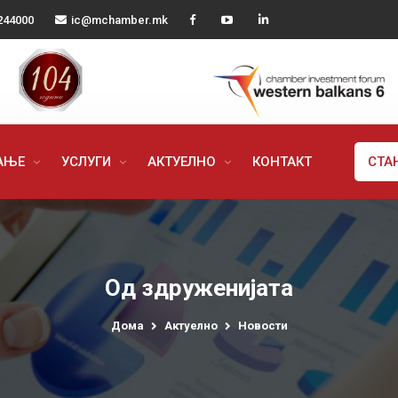
244000
ic@mchamber.mk
РАЊЕ
УСЛУГИ
АКТУЕЛНО
КОНТАКТ
СТА
Од здруженијата
Дома
Актуелно
Новости