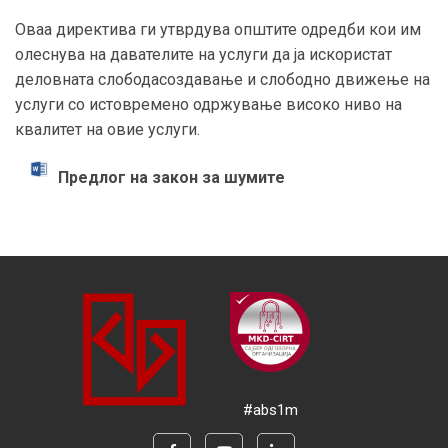
Оваа директива ги утврдува општите одредби кои им
олеснува на давателите на услуги да ја искористат
деловната слободасоздавање и слободно движење на
услуги со истовремено одржување високо ниво на
квалитет на овие услуги.
Предлог на закон за шумите
#abs1m