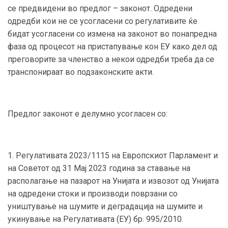
се предвидени во предлог – законот. Одредени
одредби кои не се усогласени со регулативите ќе
бидат усогласени со измена на законот во понапредна
фаза од процесот на пристапување кон ЕУ како дел од
преговорите за членство а некои одредби треба да се
транспонираат во подзаконските акти.
Предлог законот е делумно усогласен со:
1. Регулативата 2023/1115 на Европскиот Парламент и
на Советот од 31 Мај 2023 година за ставање на
располагање на пазарот на Унијата и извозот од Унијата
на одредени стоки и производи поврзани со
уништување на шумите и деградација на шумите и
укинување на Регулативата (ЕУ) бр. 995/2010.