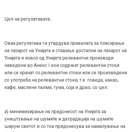
Цел на регулативата :
Оваа регулатива ги утврдува правилата за пласирање
на пазарот на Унијата и ставање достапни на пазарот на
Унијата и извоз од Унијата релевантни производи
наведени во Анекс I кои содржат релевантни стоки
или се хранат со релевантни стоки или се произведени
со употреба на релевантни стоки, т.е. говеда, какао,
кафе, маслени палми, гума, соја и дрво, со цел:
а) минимизирање на придонесот на Унијата за
уништување на шумите и деградација на шумите
ширум светот и со тоа придонесува за намалување на