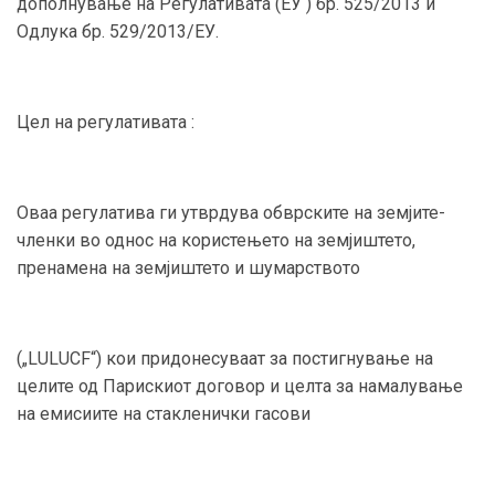
дополнување на Регулативата (ЕУ ) бр. 525/2013 и
Одлука бр. 529/2013/ЕУ.
Цел на регулативата :
Оваа регулатива ги утврдува обврските на земјите-
членки во однос на користењето на земјиштето,
пренамена на земјиштето и шумарството
(„LULUCF“) кои придонесуваат за постигнување на
целите од Парискиот договор и целта за намалување
на емисиите на стакленички гасови