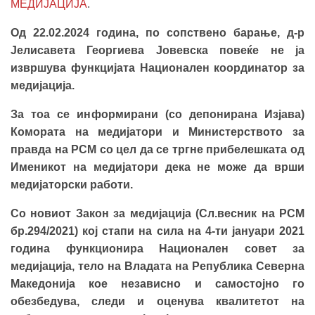
МЕДИЈАЦИЈА
.
Од 22.02.2024 година, по сопствено барање, д-р
Јелисавета Георгиева Јовевска повеќе не ја
извршува функцијата Национален координатор за
медијација.
За тоа се информирани (со депонирана Изјава)
Комората на медијатори и Министерството за
правда на РСМ со цел да се тргне прибелешката од
Именикот на медијатори дека не може да врши
медијаторски работи.
Со новиот Закон за медијација (Сл.весник на РСМ
бр.294/2021) кој стапи на сила на 4-ти јануари 2021
година функционира Национален совет за
медијација, тело на Владата на Република Северна
Македонија кое
независно и самостојно го
обезбедува, следи и оценува квалитетот на