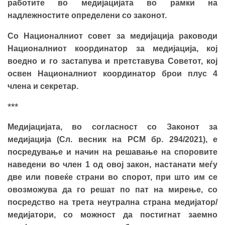
работите во медијацијата во рамки на
надлежностите определени со законот.
Со Националниот совет за медијација раководи
Националниот координатор за медијација, кој
воедно и го застапува и претставува Советот, кој
освен Националниот координатор брои плус 4
члена и секретар.
***
Медијацијата, во согласност со Законот за
медијација (Сл. весник на РСМ бр. 294/2021), е
посредување и начин на решавање на споровите
наведени во член 1 од овој закон, настанати меѓу
две или повеќе страни во спорот, при што им се
овозможува да го решат по пат на мирење, со
посредство на трета неутрална страна медијатор/
медијатори, со можност да постигнат заемно