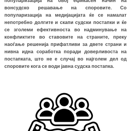
популаризација на овој ефикасен начин на
вонсудско решавање на споровите. Со
популаризација на медијацијата ќе се намалат
непотребно долгите и скапи судски постапки и ќе
се зголеми ефективноста во надминување на
конфликтите во ставовите на страните, преку
наоѓање решенија прифатливи за двете страни и
нивна идна соработка поради доверливоста на
постапката, што не е случај во најголем дел од
споровите кога се води јавна судска постапка.