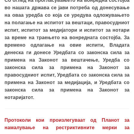
Со оглед на прогласувањето на вонредна состојба
во нашата држава се јави потреба од донесување
на оваа уредба со која се уредува одложувањето
на полагање на испитот за вештаци, правосудниот
испит, испитот за медијатори и испитот за нотари
за време на траењето на вонредната состојба. За
времено одлагање на овие испити, Владата
денеска ги донесе Уредбата со законска сила за
примена на Законот за вештачење, Уредба со
законска сила за примена на Законот за
правосудниот испит, Уредбата со законска сила за
примена на Законот за медијација, и Уредбата со
законска сила за примена на Законот за
нотаријатот.
Протоколи кои произлегуваат од Планот за
намалување на рестриктивните мерки за