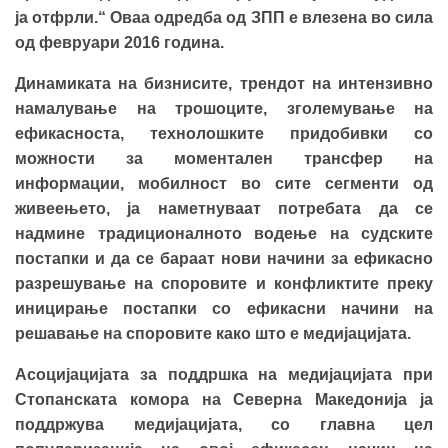
ја отфрли.“ Оваа одредба од ЗПП е влезена во сила
од февруари 2016 година.
Динамиката на бизнисите, трендот на интензивно
намалување на трошоците, зголемување на
ефикасноста, технолошките придобивки со
можности за моментален трансфер на
информации, мобилност во сите сегменти од
живеењето, ја наметнуваат потребата да се
надмине традиционалното водење на судските
постапки и да се бараат нови начини за ефикасно
разрешување на споровите и конфликтите преку
иницирање постапки со ефикасни начини на
решавање на споровите како што е медијацијата.
Асоцијацијата за поддршка на медијацијата при
Стопанската комора на Северна Македонија ја
поддржува медијацијата, со главна цел