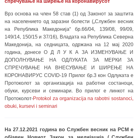
спречување на ширење на коронавирусот
Врз основа на член 58 став (1) од Законот за заштита
на населението од заразни болести („Службен весник
на Република Македонија“ бр.66/04, 139/08, 99/09,
149/14, 150/15 и 37/16), Владата на Република Северна
Македонија, на седницата, одржана на 12 мај 2020
година, донесе О Д Л У К А ЗА ИЗМЕНУВАЊЕ И
ДОПОЛНУВАЊЕ НА ОДЛУКАТА ЗА МЕРКИ ЗА
СПРЕЧУВАЊЕ НА ВНЕСУВАЊЕ И ШИРЕЊЕ НА
КОРОНАВИРУС COVID-19 Прилог бр.3 кон Одлуката е
Протоколот за организација на работни состаноци,
обуки, курсеви и семинари. Во прилог е линкот на
Протоколот-
Protokol za organizacija na rabotni sostanoci,
obuki, kursevi i seminari
На 27.12.2021 година во Службен весник на РСМ е
објавен Новиот Закон за медијација („Службен