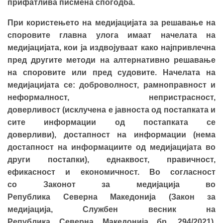
прифатлива писмена спогодба.
При користењето на медијацијата за решавање на
споровите главна улога имаат начелата на
медијацијата,
ко
и
ја издвојуваат како
нај
привлечна
пред
другите
методи на алтернативно решавање
на споровите или пред судовите. Начелата на
медијација
та
се: доброволност, рамноправност и
неформалност, непристрасност,
доверливост
(исклучена е јавноста од постапката и
сите информации од постапката се
доверливи),
достапност на информации
(нема
достапност на информациите од медијацијата во
други постапки)
, еднаквост, правичност,
ефикасност и економичност.
Во согласност
со Законот за медијација во
Република Северна Македонија (Закон за
медијација, Службен весник на
Република Северна Мaкедонија бр. 294/2021),