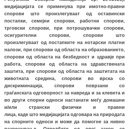
медијацијата се применува при имотно-правни
спорови што произлегуваат од оставински
постапки, семејни спорови, работни спорови,
трговски спорови, при потрошувачки спорови,
осигурителни спорови, спорови што
произлегуваат од постапките на нотарски платни
налози, при спорови од областа на образованието,
спорови од областа на безбедност и здравје при
работа, спорови од областа на здравствената
заштита, при спорови од областа на заштитата на
животната средина, спорови во врска со
дискриминација, спорови поврзани со
граѓанската одговорност за навреда и за клевета и
во други спорни односи настанати меѓу домашни
и/или странски физички и правни
лица, каде што медијацијата одговара на природата
на спорните односи и може да помогне за нивно
разрешување. Одредбите од овој закон се