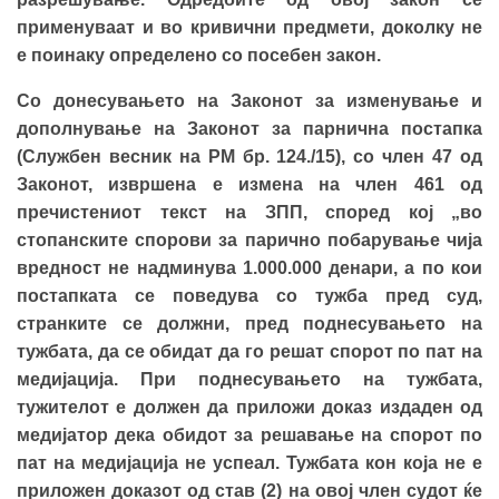
применуваат и во кривични предмети, доколку не
е поинаку определено со посебен закон.
Со донесувањето на Законот за изменување и
дополнување на Законот за парнична постапка
(Службен весник на РМ бр. 124./15), со член 47 од
Законот, извршена е измена на член 461 од
пречистениот текст на ЗПП, според кој „во
стопанските спорови за парично побарување чија
вредност не надминува 1.000.000 денари, а по кои
постапката се поведува со тужба пред суд,
странките се должни, пред поднесувањето на
тужбата, да се обидат да го решат спорот по пат на
медијација. При поднесувањето на тужбата,
тужителот е должен да приложи доказ издаден од
медијатор дека обидот за решавање на спорот по
пат на медијација не успеал. Тужбата кон која не е
приложен доказот од став (2) на овој член судот ќе