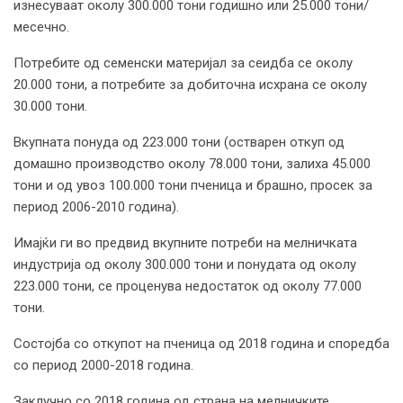
изнесуваат околу 300.000 тони годишно или 25.000 тони/
месечно.
Потребите од семенски материјал за сеидба се околу
20.000 тони, а потребите за добиточна исхрана се околу
30.000 тони.
Вкупната понуда од 223.000 тони (остварен откуп од
домашно производство околу 78.000 тони, залиха 45.000
тони и од увоз 100.000 тони пченица и брашно, просек за
период 2006-2010 година).
Имајќи ги во предвид вкупните потреби на мелничката
индустрија од околу 300.000 тони и понудата од околу
223.000 тони, се проценува недостаток од околу 77.000
тони.
Состојба со откупот на пченица од 2018 година и споредба
со период 2000-2018 година.
Заклучно со 2018 година од страна на мелничките