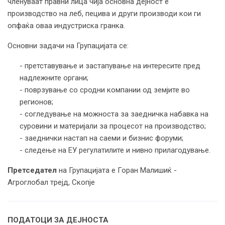
членуваат правни лица чија основна дејност е
производство на леб, пецива и други производи кои ги
опфаќа оваа индустриска гранка.
Основни задачи на Групацијата се:
- претставување и застапување на интересите пред
надлежните органи;
- поврзување со сродни компании од земјите во
регионов;
- согледување на можноста за заедничка набавка на
суровини и материјали за процесот на производство;
- заеднички настап на саеми и бизнис форуми;
- следење на ЕУ регулатилите и нивно прилагодување.
Претседател
на Групацијата е Горан Малишиќ -
Агроглобал трејд, Скопје
ПОДАТОЦИ ЗА ДЕЈНОСТА