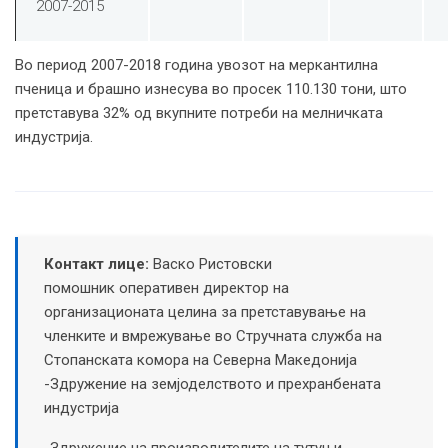
2007-2015
Во период 2007-2018 година увозот на меркантилна
пченица и брашно изнесува во просек 110.130 тони, што
претставува 32% од вкупните потреби на мелничката
индустрија.
Контакт лице:
Васко Ристовски
помошник оперативен директор на
организационата целина за претставување на
членките и вмрежување во Стручната служба на
Стопанската комора на Северна Македонија
-Здружение на земјоделството и прехранбената
индустрија
-Здружение на производителите на тутун и