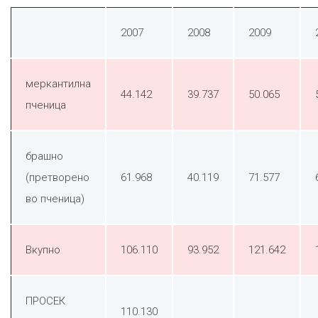
2007
2008
2009
меркантилна
44.142
39.737
50.065
пченица
брашно
(претворено
61.968
40.119
71.577
во пченица)
Вкупно
106.110
93.952
121.642
ПРОСЕК
110.130