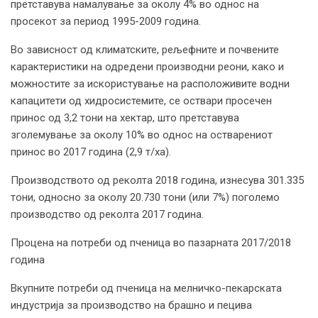
претставува намалување за околу 4% во однос на
просекот за период 1995-2009 година.
Во зависност од климатските, рељефните и почвените
карактеристики на одредени производни реони, како и
можностите за искористување на расположивите водни
капацитети од хидросистемите, се оствари просечен
принос од 3,2 тони на хектар, што претставува
зголемување за околу 10% во однос на остварениот
принос во 2017 година (2,9 т/ха).
Производството од реколта 2018 година, изнесува 301.335
тони, односно за околу 20.730 тони (или 7%) поголемо
производство од реколта 2017 година.
Процена на потреби од пченица во пазарната 2017/2018
година
Вкупните потреби од пченица на мелничко-пекарската
индустрија за производство на брашно и пецива