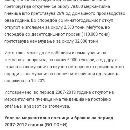
претпријатија откупени се околу 78.000 меркантилна
пченица што претставува 26% од домашното производство
оваа година. Во споредба со минатогодишниот откуп
откупот е зголемен за околу 2.500 тони. Меѓутоа, во
споредба со десетгодишниот просек (110.000 тони)
претставува намалување за околу 32.000 тони.
Исто така, може да се забележи и намалување на
жетвената површина, за околу 6.000 хектари, а од друга
страна зголемување на вкупно оствареното производство
поради зголемување на просечните приноси од единица
површина за 10-20%.
Истовремено, во период 2007-2018 година откупот на
меркантилната пченица има тенденција на постојано
опаѓање, а увозот се зголемува.
Увоз на меркантилна пченица и брашно за период
2007-2012 година (ВО ТОНИ)