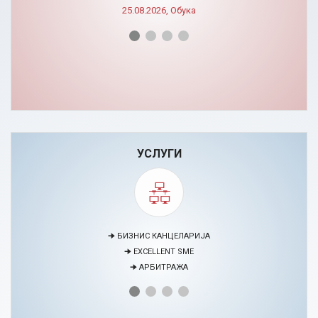
УСЛУГИ
🠊 МЕДИЈАЦИЈА
🠊 ПРОЕКТИ
🠊 ЦЕНТАР ЗА ЕДУКАЦИЈА И РАЗВОЈ НА ЧОВЕЧКИ РЕСУРСИ