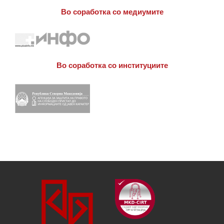
Во соработка со медиумите
Во соработка со институциите