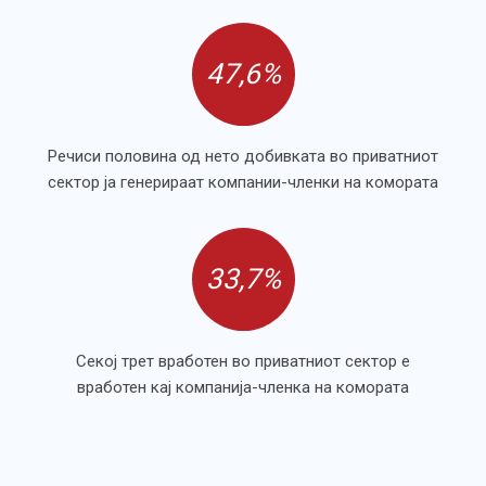
47,6%
Речиси половина од нето добивката во приватниот
сектор ја генерираат компании-членки на комората
33,7%
Секој трет вработен во приватниот сектор е
вработен кај компанија-членка на комората