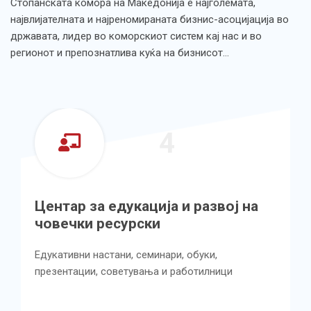
Стопанската комора на Македонија е најголемата,
највлијателната и најреномираната бизнис-асоцијација во
државата, лидер во коморскиот систем кај нас и во
регионот и препознатлива куќа на бизнисот…
4
едукација и развој на
Центар за у
есурски
квалитетот в
услугите
тани, семинари, обуки,
советувања и работилници
Имплементирање н