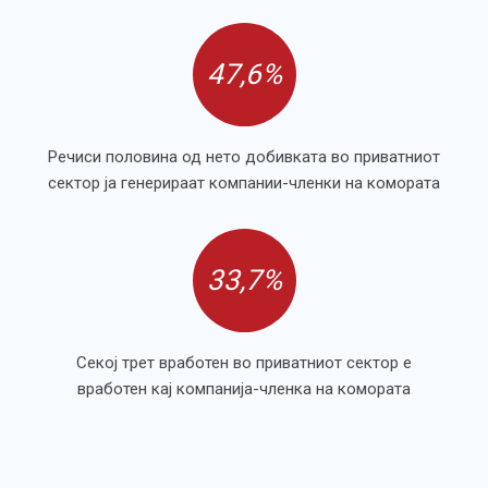
47,6%
Речиси половина од нето добивката во приватниот
сектор ја генерираат компании-членки на комората
33,7%
Секој трет вработен во приватниот сектор е
вработен кај компанија-членка на комората