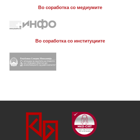
Во соработка со медиумите
Во соработка со институциите