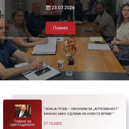
и нетарифните бариери
23.07.2026
Повеќе
Повеќе
21.07.2026
Повеќе
Повеќе
" ИЛИЈА ГЕЧЕВ – СИНОНИМ ЗА „АГРЕСИВНИОТ“
БИЗНИС КАКО ОДЛИКА НА НОВОТО ВРЕМЕ "
Порака од
27.10.2025
претседателот