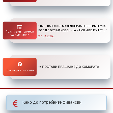
" НОВ ПОВИК ОД ОКТА: СТИПЕНДИИ ЗА
ПОСТДИПЛОМСКИ СТУДИИ ДОМА И ВО
Позитивни примери
СТРАНСТВО "
од компании
01.04.2026
🠊 ПОСТАВИ ПРАШАЊЕ ДО КОМОРАТА
Прашај ја Комората
Како до потребните финансии