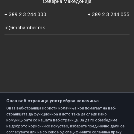
Северна Македонија
+ 389 2 3 244 000
+ 389 2 3 244 055
ic@mchamber.mk
Оваа веб страница употребува колачиња
Оваа веб-страница користи колачиња кои помагаат на веб-
страницата да функционира и исто така да следи како
комуницирате со нашата веб-страница. За да го обезбедиме
најдоброто корисничко искуство, изберете поединечно дали се
согласувате или не со секое од специфичните колачиња преку