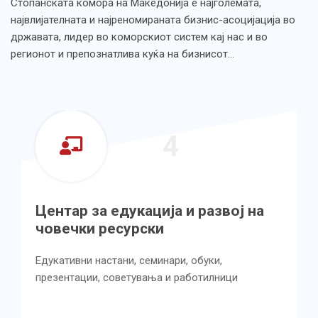
Стопанската комора на Македонија е најголемата,
највлијателната и најреномираната бизнис-асоцијација во
државата, лидер во коморскиот систем кај нас и во
регионот и препознатлива куќа на бизнисот…
4
Центар за едукација и развој на
Це
човечки ресурски
кв
ус
Едукативни настани, семинари, обуки,
презентации, советувања и работилници
Имп