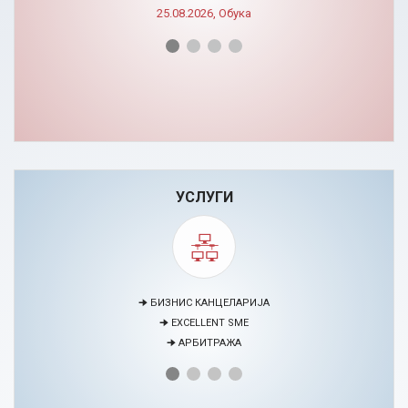
УСЛУГИ
🠊 МЕДИЈАЦИЈА
🠊 ПРОЕКТИ
🠊 ЦЕНТАР ЗА ЕДУКАЦИЈА И РАЗВОЈ НА ЧОВЕЧКИ РЕСУРСИ