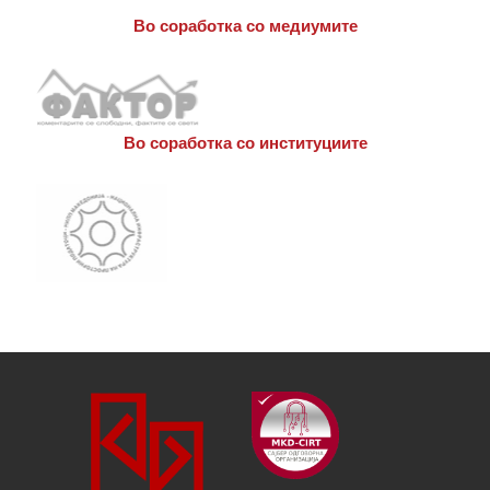
Во соработка со медиумите
Во соработка со институциите