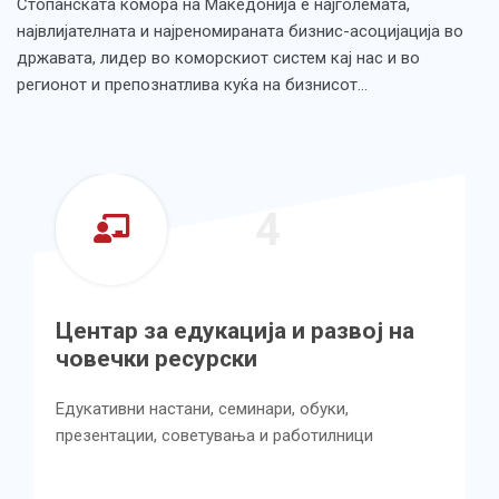
Стопанската комора на Македонија е најголемата,
највлијателната и најреномираната бизнис-асоцијација во
државата, лидер во коморскиот систем кај нас и во
регионот и препознатлива куќа на бизнисот…
5
Центар за унапредување на
квалитетот во производството и
услугите
Имплементирање на менаџмент системи