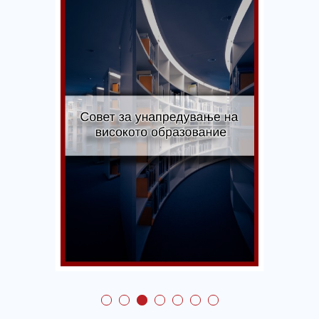
Совет за
унапредување на
квалитетот на
тренингот и обуките