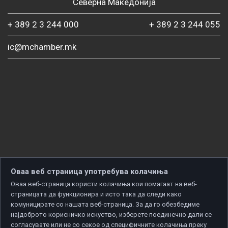
Северна Македонија
+ 389 2 3 244 000
+ 389 2 3 244 055
ic@mchamber.mk
Оваа веб страница употребува колачиња
Оваа веб-страница користи колачиња кои помагаат на веб-
страницата да функционира и исто така да следи како
комуницирате со нашата веб-страница. За да го обезбедиме
најдоброто корисничко искуство, изберете поединечно дали се
согласувате или не со секое од специфичните колачиња преку