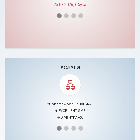
УСЛУГИ
🠊 МЕДИЈАЦИЈА
🠊 ПРОЕКТИ
🠊 ЦЕНТАР ЗА ЕДУКАЦИЈА И РАЗВОЈ НА ЧОВЕЧКИ РЕСУРСИ