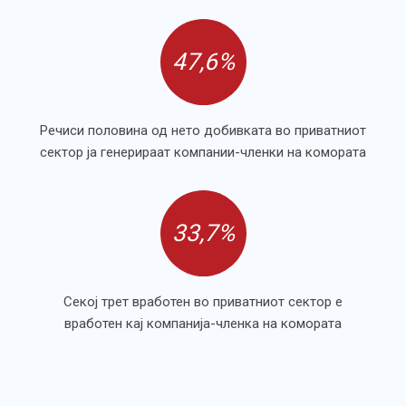
47,6%
Речиси половина од нето добивката во приватниот
сектор ја генерираат компании-членки на комората
33,7%
Секој трет вработен во приватниот сектор е
вработен кај компанија-членка на комората