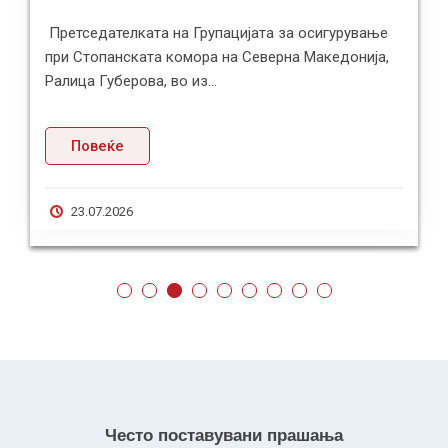
Стопанската комора на Северна Македонија и
Здружението на стопански и индустриски комори
на Индија (ASSOCHAM) потпишаа М...
Повеќе
21.07.2026
Често поставувани прашања