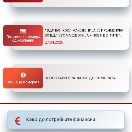
" НОВ ПОВИК ОД ОКТА: СТИПЕНДИИ ЗА
ПОСТДИПЛОМСКИ СТУДИИ ДОМА И ВО
Позитивни примери
СТРАНСТВО "
од компании
01.04.2026
🠊 ПОСТАВИ ПРАШАЊЕ ДО КОМОРАТА
Прашај ја Комората
Како до потребните финансии