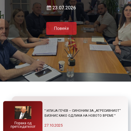
и нетарифните бариери
23.07.2026
Повеќе
Повеќе
21.07.2026
Повеќе
Повеќе
" ИЛИЈА ГЕЧЕВ – СИНОНИМ ЗА „АГРЕСИВНИОТ“
БИЗНИС КАКО ОДЛИКА НА НОВОТО ВРЕМЕ "
Порака од
27.10.2025
претседателот